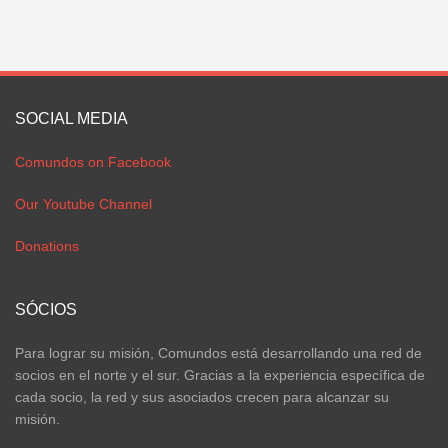
SOCIAL MEDIA
Comundos on Facebook
Our Youtube Channel
Donations
SÓCIOS
Para lograr su misión, Comundos está desarrollando una red de
socios en el norte y el sur. Gracias a la experiencia específica de
cada socio, la red y sus asociados crecen para alcanzar su
misión.