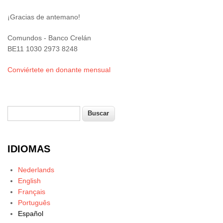
¡Gracias de antemano!
Comundos - Banco Crelán
BE11 1030 2973 8248
Conviértete en donante mensual
Buscar
Formulario de búsqueda
IDIOMAS
Nederlands
English
Français
Português
Español