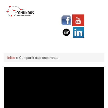
Usted está aquí
Inicio
» Compartir trae esperanza