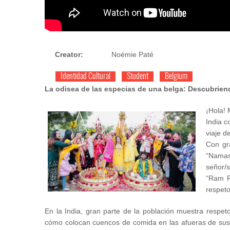
Creator:
Noémie Paté
Identidad Cultural
Student
Belgium
La odisea de las especias de una belga: Descubriendo 
¡Hola! 
India c
viaje d
Con gra
“Nama
señor/s
“Ram R
respeto
En la India, gran parte de la población muestra respe
cómo colocan cuencos de comida en las afueras de sus 