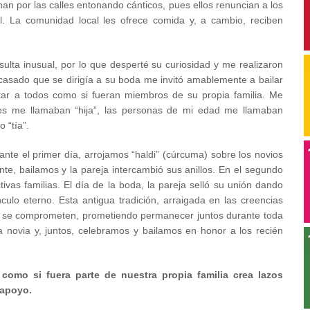
n por las calles entonando cánticos, pues ellos renuncian a los
al. La comunidad local les ofrece comida y, a cambio, reciben
ulta inusual, por lo que desperté su curiosidad y me realizaron
casado que se dirigía a su boda me invitó amablemente a bailar
atar a todos como si fueran miembros de su propia familia. Me
s me llamaban “hija”, las personas de mi edad me llamaban
 “tía”.
ante el primer día, arrojamos “haldi” (cúrcuma) sobre los novios
ente, bailamos y la pareja intercambió sus anillos. En el segundo
ivas familias. El día de la boda, la pareja selló su unión dando
culo eterno. Esta antigua tradición, arraigada en las creencias
ue se comprometen, prometiendo permanecer juntos durante toda
a la novia y, juntos, celebramos y bailamos en honor a los recién
como si fuera parte de nuestra propia familia crea lazos
 apoyo.