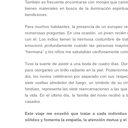
También es frecuente encontrarse con monjes que camina
bienes materiales en busca de la iluminación espiritu
bendiciones.
Para muchos habitantes, la presencia de un europeo res
numerosas preguntas. En una ocasión, un joven recién 
con él. Los indios tienen la hermosa costumbre de tr
emocionó profundamente cuando las personas mayore
“hermana” y los niños me saludaban cariñosamente como
Tuve la suerte de asistir a una boda de cuatro días. Dur
para otorgarles un brillo radiante en la piel. Posteriorm
día, los novios celebraron por separado con sus respect
siete vueltas alrededor del fuego, un símbolo de su vín
hindúes, representa las siete reencarnaciones a las q
la vida. En el último día, la familia del novio recibió 
casados.
Este viaje me enseñó que tratar a cada individuo 
sólidos y fomenta la empatía, la atención mutua y el