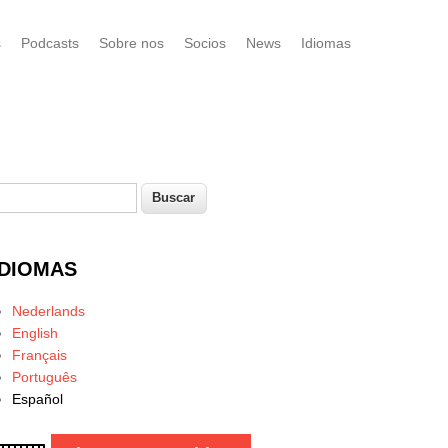
s
Podcasts
Sobre nos
Socios
News
Idiomas
uscar
Formulario de búsqueda
IDIOMAS
Nederlands
English
Français
Português
Español