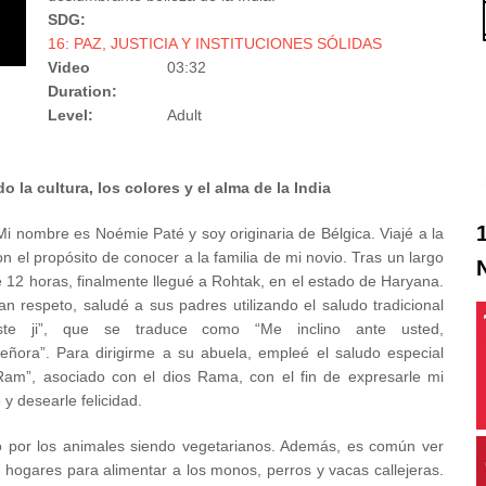
SDG:
16: PAZ, JUSTICIA Y INSTITUCIONES SÓLIDAS
Video
03:32
Duration:
Level:
Adult
la cultura, los colores y el alma de la India
Mi nombre es Noémie Paté y soy originaria de Bélgica. Viajé a la
on el propósito de conocer a la familia de mi novio. Tras un largo
e 12 horas, finalmente llegué a Rohtak, en el estado de Haryana.
n respeto, saludé a sus padres utilizando el saludo tradicional
ste ji”, que se traduce como “Me inclino ante usted,
eñora”. Para dirigirme a su abuela, empleé el saludo especial
am”, asociado con el dios Rama, con el fin de expresarle mi
 y desearle felicidad.
to por los animales siendo vegetarianos. Además, es común ver
hogares para alimentar a los monos, perros y vacas callejeras.