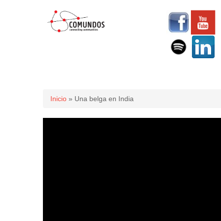
Usted está aquí
Inicio
» Una belga en India