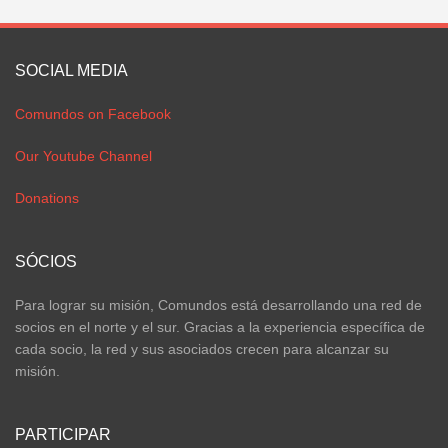
SOCIAL MEDIA
Comundos on Facebook
Our Youtube Channel
Donations
SÓCIOS
Para lograr su misión, Comundos está desarrollando una red de
socios en el norte y el sur. Gracias a la experiencia específica de
cada socio, la red y sus asociados crecen para alcanzar su
misión.
PARTICIPAR