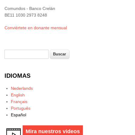
Comundos - Banco Crelán
BE11 1030 2973 8248
Conviértete en donante mensual
Buscar
Formulario de búsqueda
IDIOMAS
Nederlands
English
Français
Português
Español
Mira nuestros videos