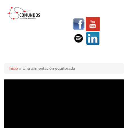
Usted está aquí
Inicio
» Una alimentación equilibrada