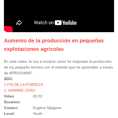
Aumento de la producción en pequeñas
explotaciones agricolas
En este vídeo, le voy a mostrar como he mejorado la producción
de my pequeño terreno con el método que he aprendido a través
de APROJUMAP.
SDG:
1 FIN DE LA POBREZA
2: HAMBRE CERO
Video
02:02
Duration:
Creator:
Eugène Niyigena
Level:
Youth