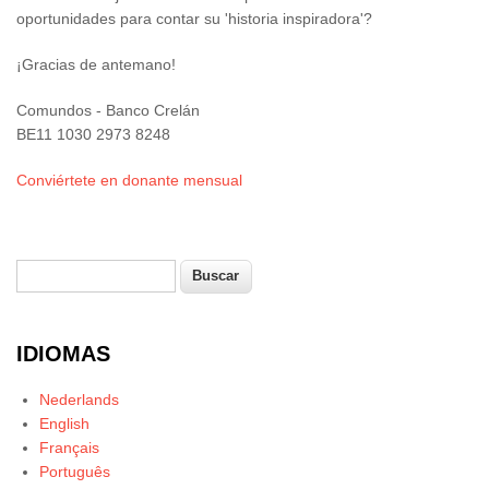
oportunidades para contar su 'historia inspiradora'?
¡Gracias de antemano!
Comundos - Banco Crelán
BE11 1030 2973 8248
Conviértete en donante mensual
Buscar
Formulario de búsqueda
IDIOMAS
Nederlands
English
Français
Português