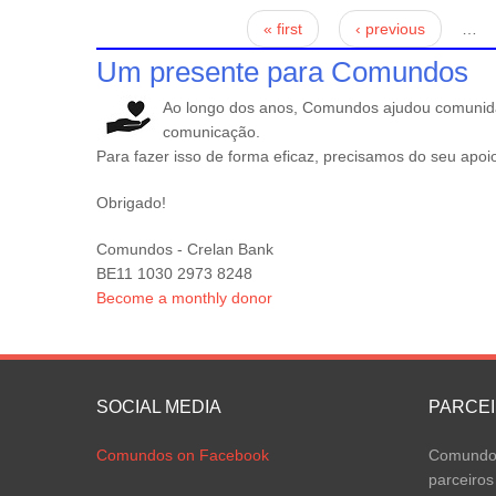
Páginas
« first
‹ previous
…
Um presente para Comundos
Ao longo dos anos, Comundos ajudou comunidad
comunicação.
Para fazer isso de forma eficaz, precisamos do seu apoi
Obrigado!
Comundos - Crelan Bank
BE11 1030 2973 8248
Become a monthly donor
SOCIAL MEDIA
PARCE
Comundos on Facebook
Comundos
parceiros