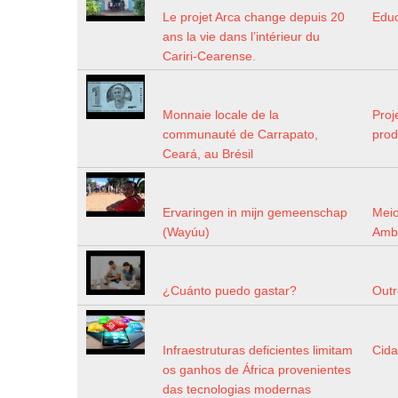
Le projet Arca change depuis 20
Edu
ans la vie dans l’intérieur du
Cariri-Cearense.
Monnaie locale de la
Proj
communauté de Carrapato,
prod
Ceará, au Brésil
Ervaringen in mijn gemeenschap
Mei
(Wayúu)
Amb
¿Cuánto puedo gastar?
Outr
Infraestruturas deficientes limitam
Cida
os ganhos de África provenientes
das tecnologias modernas