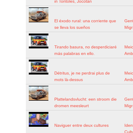
in Tontoles, Jocotán
El éxodo rural: una corriente que
Gen
se lleva los sueños
Mig
Tirando basura, no desperdiciaré
Mei
más palabras en ello.
Amb
Détritus, je ne perdrai plus de
Mei
mots là-dessus
Amb
Plattelandsvlucht: een stroom die
Gen
dromen meesleurt
Mig
Naviguer entre deux cultures
Iden
Cult