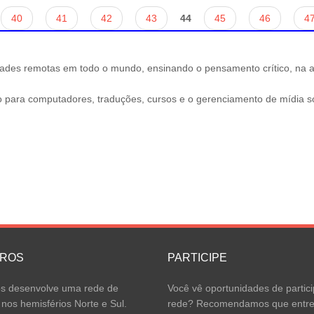
40
41
42
43
44
45
46
4
es remotas em todo o mundo, ensinando o pensamento crítico, na alf
o para computadores, traduções, cursos e o gerenciamento de mídia so
IROS
PARTICIPE
 desenvolve uma rede de
Você vê oportunidades de partici
 nos hemisférios Norte e Sul.
rede? Recomendamos que entr