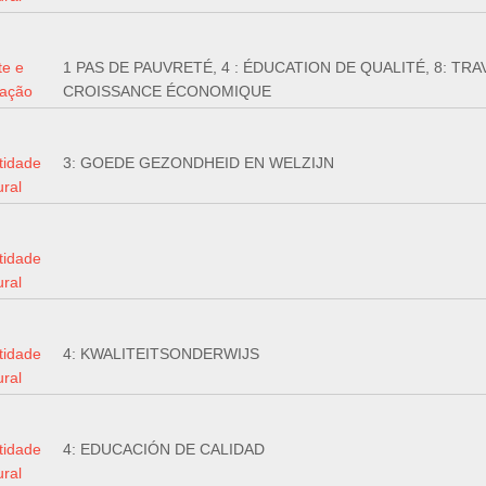
te e
1 PAS DE PAUVRETÉ, 4 : ÉDUCATION DE QUALITÉ, 8: TRA
ração
CROISSANCE ÉCONOMIQUE
tidade
3: GOEDE GEZONDHEID EN WELZIJN
ural
tidade
ural
tidade
4: KWALITEITSONDERWIJS
ural
tidade
4: EDUCACIÓN DE CALIDAD
ural