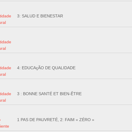
tidade
3: SALUD E BIENESTAR
ural
tidade
ural
tidade
4: EDUCAçÃO DE QUALIDADE
ural
tidade
3 : BONNE SANTÉ ET BIEN-ÊTRE
ural
o
1 PAS DE PAUVRETÉ, 2: FAIM « ZÉRO »
iente