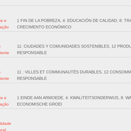
te e
1 FIN DE LA POBREZA, 4: EDUCACIÓN DE CALIDAD, 8: T
ração
CRECIMENTO ECONÓMICO
o
11: CIUDADES Y COMUNIDADES SOSTENIBLES, 12 PRO
iente
RESPONSABLE
o
11 : VILLES ET COMMUNAUTÉS DURABLES, 12 CONSOM
iente
RESPONSABLE
te e
1 EINDE AAN ARMOEDE, 4: KWALITEITSONDERWIJS, 8: 
ração
ECONOMISCHE GROEI
tidade
ural