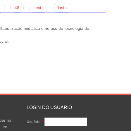
7
48
next ›
last »
abetização midiática e no uso de tecnologia de
cial.
LOGIN DO USUÁRIO
par na
Usuário
*
e em