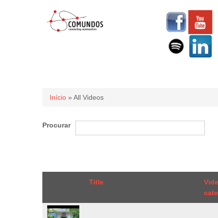
Você está aqui
Início
» All Videos
Procurar
Title
Vid
cat