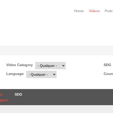
Home
Videos
Podc
Video Category
SDG
Language
Coun
eo
SDG
egory