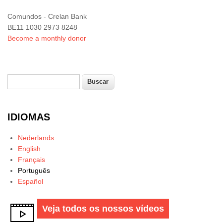
Comundos - Crelan Bank
BE11 1030 2973 8248
Become a monthly donor
Buscar
Formulário de busca
IDIOMAS
Nederlands
English
Français
Português
Español
Veja todos os nossos vídeos