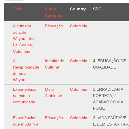
Title
Video
Country
SDG
Category
A primeira
Educação
Colombia
aula de
Wayuunaiki.
La Guajira,
Colômbia
A
Identidade
Colombia
4: EDUCAçÃO DE
Reciprocidade
Cultural
QUALIDADE
do povo
Wayuu
Experiências
Meio
Colombia
1 ERRADICAR A
na minha
Ambiente
POBREZA, 2:
comunidade
ACABAR COM A
FOME
Experiências
Educação
Colombia
3: VIDA SAÚDÁVEL
que mudam a
E BEM ESTAR PAR