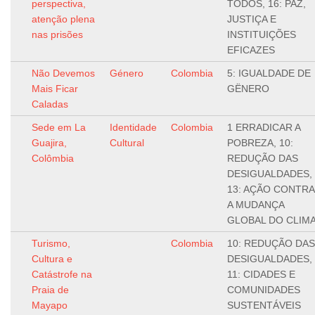
perspectiva,
TODOS, 16: PAZ,
atenção plena
JUSTIÇA E
nas prisões
INSTITUIÇÕES
EFICAZES
Não Devemos
Género
Colombia
5: IGUALDADE DE
Mais Ficar
GËNERO
Caladas
Sede em La
Identidade
Colombia
1 ERRADICAR A
Guajira,
Cultural
POBREZA, 10:
Colômbia
REDUÇÃO DAS
DESIGUALDADES,
13: AÇÃO CONTRA
A MUDANÇA
GLOBAL DO CLIM
Turismo,
Colombia
10: REDUÇÃO DAS
Cultura e
DESIGUALDADES,
Catástrofe na
11: CIDADES E
Praia de
COMUNIDADES
Mayapo
SUSTENTÁVEIS