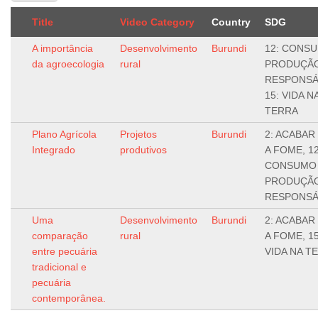
Title
Video Category
Country
SDG
A importância
Desenvolvimento
Burundi
12: CONS
da agroecologia
rural
PRODUÇÃ
RESPONSÁ
15: VIDA N
TERRA
Plano Agrícola
Projetos
Burundi
2: ACABAR
Integrado
produtivos
A FOME, 12
CONSUMO
PRODUÇÃ
RESPONSÁ
Uma
Desenvolvimento
Burundi
2: ACABAR
comparação
rural
A FOME, 15
entre pecuária
VIDA NA T
tradicional e
pecuária
contemporânea.