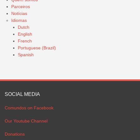
Parceiros
Notícias
Idiomas
Dutch
English
French
Portuguese (Brazil)
Spanish
SOCIAL MEDIA
Comundos on Facebook
Our Youtube Channel
Donations