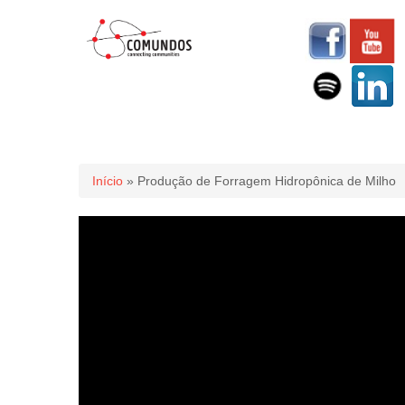
Você está aqui
Início
» Produção de Forragem Hidropônica de Milho