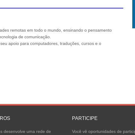
ades remotas em todo o mundo, ensinando o pensamento
 tecnologia de comunicação.
o seu apoio para computadores, traduções, cursos e o
IROS
PARTICIPE
 desenvolve uma rede de
Você vê oportunidades de partici