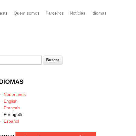
asts
Quem somos
Parceiros
Notícias
Idiomas
uscar
Formulário de busca
IDIOMAS
Nederlands
English
Français
Português
Español