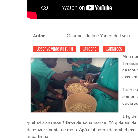
Autor:
Gouane Tikela e Yamouda Lydia
Desenvolvimento rural
Student
Camarões
Meu nom
Treinam
descrev
excelen
Tudo co
semente
quebrad
1 kg de
qual adicionamos 7 litros de água morna. 50 g de sal de 
desenvolvimento de mofo. Após 24 horas de embebeço,
água limpa.