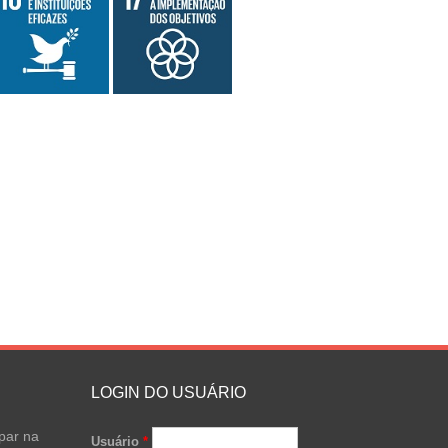
LOGIN DO USUÁRIO
par na
Usuário
*