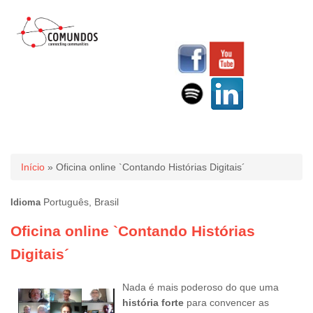
Você está aqui
Início
» Oficina online `Contando Histórias Digitais´
Português, Brasil
Idioma
Oficina online `Contando Histórias
Digitais´
Nada é mais poderoso do que uma
história forte
para convencer as