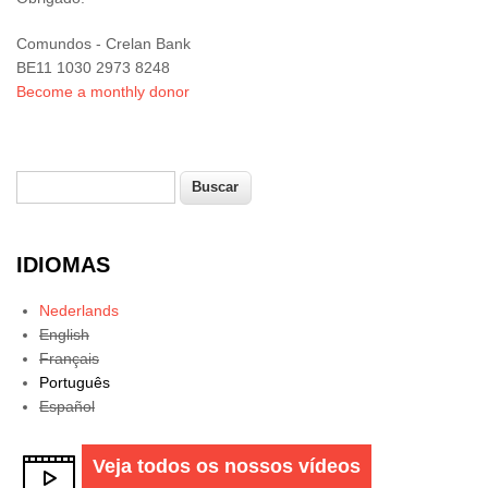
Comundos - Crelan Bank
BE11 1030 2973 8248
Become a monthly donor
Buscar
Formulário de busca
IDIOMAS
Nederlands
English
Français
Português
Español
Veja todos os nossos vídeos