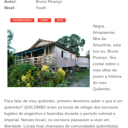
Autor:
Bruna Picanço
Nível:
Youth
Identidade Cultural
Student
Brazil
Negra,
Amapaense,
filha da
Amazônia, esta
sou eu, Bruna
Picanço. Vou
contar sobre o
meu olhar de
jovem a história
do meu
Quilombo.
Para falar de meu quilombo, primeiro devemos saber o que é um
quilombo? QUILOMBO eram os locais de refúgio dos escravos
fugidos de engenhos e fazendas durante o período colonial e
imperial. Nesses locais, os escravos passavam a viver em
liberdade. Locais hoje chamados de comunidades quilombolas.