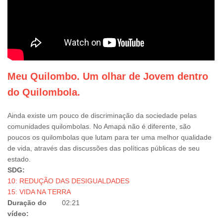
Meu Quilombo. Um olhar de Jovem dentro
do Quilombola.
Ainda existe um pouco de discriminação da sociedade pelas
comunidades quilombolas. No Amapá não é diferente, são
poucos os quilombolas que lutam para ter uma melhor qualidade
de vida, através das discussões das políticas públicas de seu
estado.
SDG:
10: REDUÇÃO DAS DESIGUALDADES
15: VIDA NA TERRA
Duração do
02:21
vídeo: