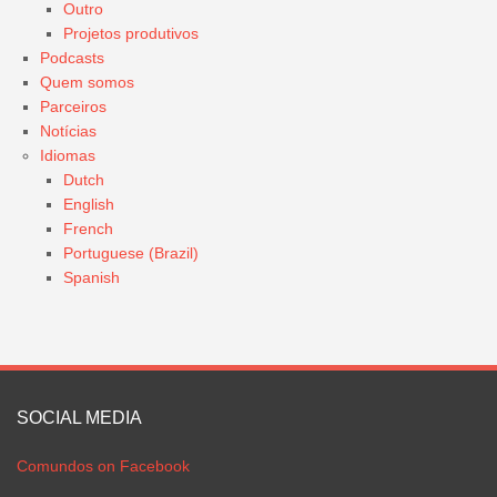
Outro
Projetos produtivos
Podcasts
Quem somos
Parceiros
Notícias
Idiomas
Dutch
English
French
Portuguese (Brazil)
Spanish
SOCIAL MEDIA
Comundos on Facebook