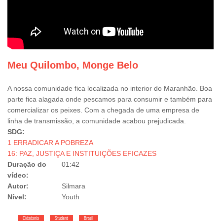
Meu Quilombo, Monge Belo
A nossa comunidade fica localizada no interior do Maranhão. Boa
parte fica alagada onde pescamos para consumir e também para
comercializar os peixes. Com a chegada de uma empresa de
linha de transmissão, a comunidade acabou prejudicada.
SDG:
1 ERRADICAR A POBREZA
16: PAZ, JUSTIÇA E INSTITUIÇÕES EFICAZES
Duração do
01:42
vídeo:
Autor:
Silmara
Nível:
Youth
Cidadania
Student
Brazil