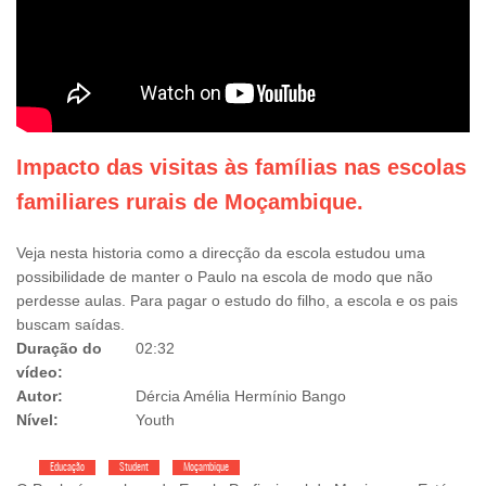
Impacto das visitas às famílias nas escolas
familiares rurais de Moçambique.
Veja nesta historia como a direcção da escola estudou uma
possibilidade de manter o Paulo na escola de modo que não
perdesse aulas. Para pagar o estudo do filho, a escola e os pais
buscam saídas.
Duração do
02:32
vídeo:
Autor:
Dércia Amélia Hermínio Bango
Nível:
Youth
Educação
Student
Moçambique