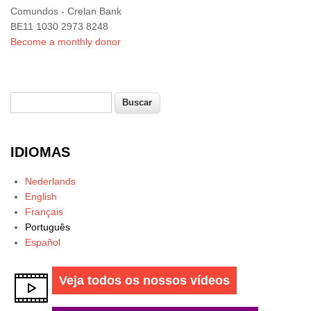
Comundos - Crelan Bank
BE11 1030 2973 8248
Become a monthly donor
Buscar
Formulário de busca
IDIOMAS
Nederlands
English
Français
Português
Español
Veja todos os nossos vídeos