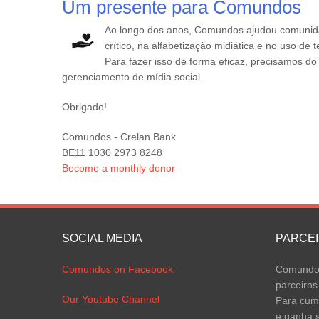
Um presente para Comundos
Ao longo dos anos, Comundos ajudou comunid
crítico, na alfabetização midiática e no uso de
Para fazer isso de forma eficaz, precisamos d
gerenciamento de mídia social.
Obrigado!
Comundos - Crelan Bank
BE11 1030 2973 8248
Become a monthly donor
SOCIAL MEDIA
PARCE
Comundos on Facebook
Comundos
parceiros
Our Youtube Channel
Para cump
e ganha s