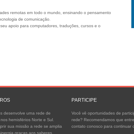
ades remotas em todo o mundo, ensinando o pensamento
 tecnologia de comunicação.
o seu apoio para computadores, traduções, cursos e o
IROS
PARTICIPE
 desenvolve uma rede de
Você vê oportunidades de partici
 nos hemisférios Norte e Sul.
rede? Recomendamos que entr
rir sua missão a rede se amplia
contato conosco para continuar o
inergia graças aos saberes