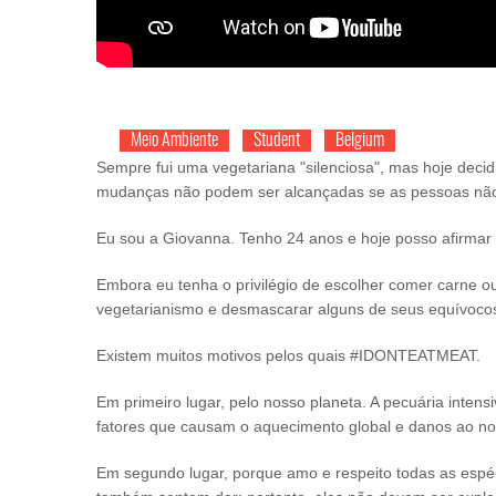
Meio Ambiente
Student
Belgium
Sempre fui uma vegetariana "silenciosa", mas hoje decid
mudanças não podem ser alcançadas se as pessoas não
Eu sou a Giovanna. Tenho 24 anos e hoje posso afirmar 
Embora eu tenha o privilégio de escolher comer carne ou
vegetarianismo e desmascarar alguns de seus equívoco
Existem muitos motivos pelos quais #IDONTEATMEAT.
Em primeiro lugar, pelo nosso planeta. A pecuária intens
fatores que causam o aquecimento global e danos ao no
Em segundo lugar, porque amo e respeito todas as espé