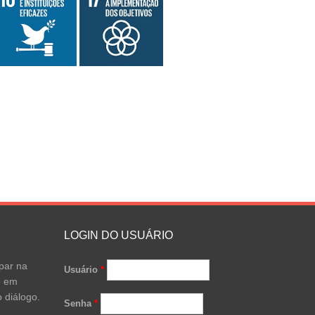
LOGIN DO USUÁRIO
par na
Usuário
*
e em
 diálogo.
Senha
*