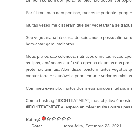
também sentem dor; portanto, eles não devem ser explo
Por último, mas nem por isso, menos importante, porque
Muitas vezes me disseram que ser vegetariana se tradu
Sou vegetariana há cerca de seis anos e posso afirmar 
bem-estar geral melhorou.
Meus pratos são coloridos, nutritivos e muitas vezes ape
os tipos, amêndoas e tofu são apenas algumas das prote
proteínas animais. Além disso, existem tantos vegetais
manter forte e saudável e permitem-me variar as minhas 
Com meu exemplo, muitos dos meus amigos mudaram sua 
Com a hashtag #IDONTEATMEAT, meu objetivo é mostra
#IDONTEATMEAT e, espero envolver muitas outras pess
Rating:
Data:
terça-feira, Setembro 28, 2021