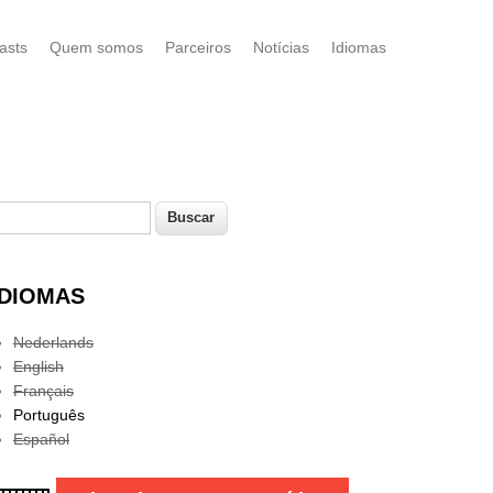
asts
Quem somos
Parceiros
Notícias
Idiomas
uscar
Formulário de busca
IDIOMAS
Nederlands
English
Français
Português
Español