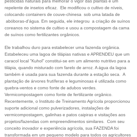
pesticidas naturais para melhorar o vigor das plantas e um
repelente de insetos eficaz. Ele modificou o cultivo de níveis,
colocando containers de couve-chinesa sob uma latada de
abóboras-d'água. Em seguida, ele integrou a criação de suínos
coreanos no sistema de cultivo e usou a compostagem da cama
de suínos como fertilizantes orgânicos.
Ele trabalhou duro para estabelecer uma fazenda orgânica.
Estabeleceu uma lagoa de tilápias nativas e APRENDEU que um
caracol local "Kuhol" constitui-se em um alimento nutritivo para a
tilápia, quando misturado com farelo de arroz. A água da lagoa
também é usada para sua fazenda durante a estação seca. A
plantação de árvores frutíferas e leguminosas é utilizada como
quebra-ventos e como fonte de adubos verdes.
Vermicompostagem como fonte de fertilizante orgânico.
Recentemente, o Instituto de Treinamento Agrícola proporcionou
suporte adicional como pulverizadores, instalações de
vermicompostagem, galinhas e patos caipiras e visitações aos
projetos/fazendas com empreendimentos similares. Com seu
conceito inovador e experiência agrícola, sua FAZENDA foi
transformada em um pequeno modelo para todos os agricultores