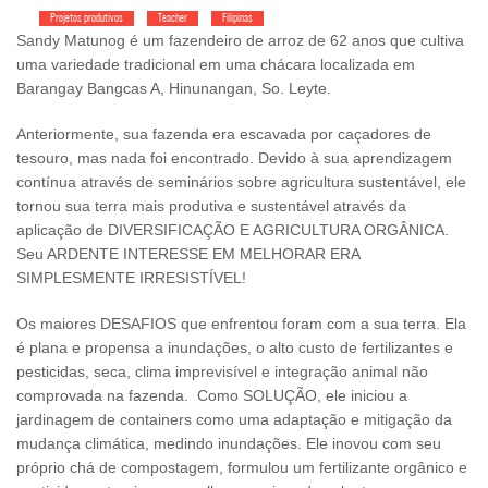
Projetos produtivos
Teacher
Filipinas
Sandy Matunog é um fazendeiro de arroz de 62 anos que cultiva
uma variedade tradicional em uma chácara localizada em
Barangay Bangcas A, Hinunangan, So. Leyte.
Anteriormente, sua fazenda era escavada por caçadores de
tesouro, mas nada foi encontrado. Devido à sua aprendizagem
contínua através de seminários sobre agricultura sustentável, ele
tornou sua terra mais produtiva e sustentável através da
aplicação de DIVERSIFICAÇÃO E AGRICULTURA ORGÂNICA.
Seu ARDENTE INTERESSE EM MELHORAR ERA
SIMPLESMENTE IRRESISTÍVEL!
Os maiores DESAFIOS que enfrentou foram com a sua terra. Ela
é plana e propensa a inundações, o alto custo de fertilizantes e
pesticidas, seca, clima imprevisível e integração animal não
comprovada na fazenda. Como SOLUÇÃO, ele iniciou a
jardinagem de containers como uma adaptação e mitigação da
mudança climática, medindo inundações. Ele inovou com seu
próprio chá de compostagem, formulou um fertilizante orgânico e