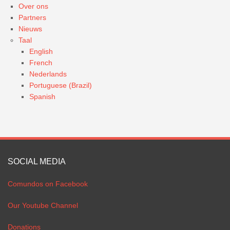
Over ons
Partners
Nieuws
Taal
English
French
Nederlands
Portuguese (Brazil)
Spanish
SOCIAL MEDIA
Comundos on Facebook
Our Youtube Channel
Donations