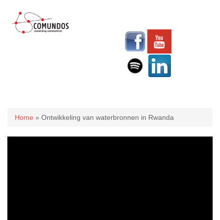
U bent hier
Home
» Ontwikkeling van waterbronnen in Rwanda