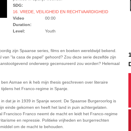
SDG:
16. VREDE, VEILIGHEID EN RECHTVAARDIGHEID
Video
00:00
Duration:
Level:
Youth
ordig zijn Spaanse series, films en boeken wereldwijd bekend.
al van “la casa de papel” gehoord? Zou deze serie dezelfde zijn
 aanstootgevend onderwerp gecensureerd zou worden? Helemaal
k ben Asmae en ik heb mijn thesis geschreven over literaire
 tijdens het Franco-regime in Spanje.
e in dat je in 1939 in Spanje woont. De Spaanse Burgeroorlog is
ijn einde gekomen en heeft het land in puin achtergelaten.
l Francisco Franco neemt de macht en leidt het Franco-regime
oritarisme en repressie. Politieke vrijheden en burgerrechten
ulpmiddel om de macht te behouden.