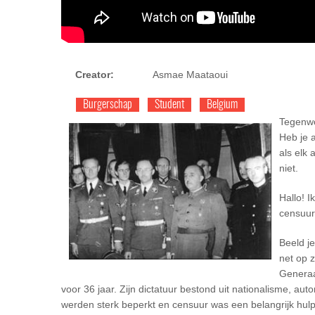
Creator:
Asmae Maataoui
Burgerschap
Student
Belgium
Tegenwo
Heb je 
als elk
niet.
Hallo! I
censuur
Beeld j
net op z
Generaa
voor 36 jaar. Zijn dictatuur bestond uit nationalisme, aut
werden sterk beperkt en censuur was een belangrijk h