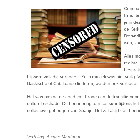
Censuur 
films, b
je in de
de Kerk
Bovendi
was, zo
Alles m
regime.
besprak
hij werd volledig verboden. Zelfs muziek was niet veilig. 
Baskische of Catalaanse liederen, werden ook verbode
Het was pas na de dood van Franco en de transitie naar 
culturele schade. De herinnering aan censuur tijdens het F
collectieve geheugen van Spanje. Het zal altijd een heri
Vertaling: Asmae Maataoui