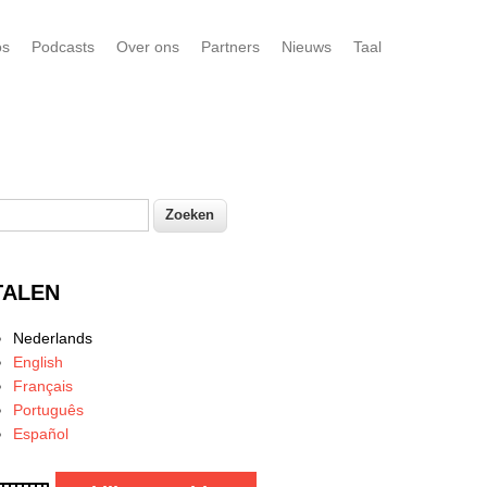
os
Podcasts
Over ons
Partners
Nieuws
Taal
oeken
Zoekveld
TALEN
Nederlands
English
Français
Português
Español