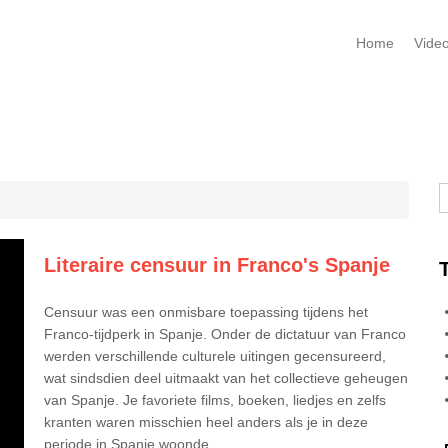
Home
Vide
Z
Literaire censuur in Franco's Spanje
Censuur was een onmisbare toepassing tijdens het
Franco-tijdperk in Spanje. Onder de dictatuur van Franco
werden verschillende culturele uitingen gecensureerd,
wat sindsdien deel uitmaakt van het collectieve geheugen
van Spanje. Je favoriete films, boeken, liedjes en zelfs
kranten waren misschien heel anders als je in deze
periode in Spanje woonde.