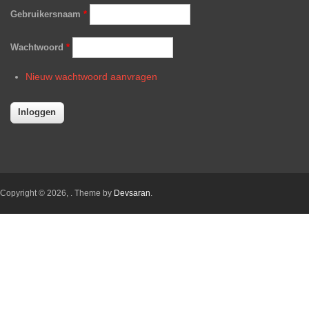
Gebruikersnaam
*
Wachtwoord
*
Nieuw wachtwoord aanvragen
Copyright © 2026,
. Theme by
Devsaran
.