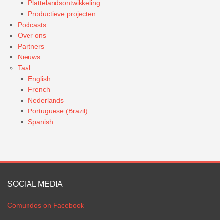
Plattelandsontwikkeling
Productieve projecten
Podcasts
Over ons
Partners
Nieuws
Taal
English
French
Nederlands
Portuguese (Brazil)
Spanish
SOCIAL MEDIA
Comundos on Facebook