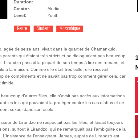
Duration:
Creator:
Alodia
Level:
Youth
Genre
Student
Mozambique
o, agée de seize ans, vivait dans le quartier de Chamankulo,
 parents qui étaient très stricts et ne dialoguaient pas beaucoup
e. Lirandzo passait la plupart de son temps à lire des romans, et
ule à la maison. Comme elle était très belle, elle recevait
p de compliments et ne savait pas trop comment gérer cela, car
t timide.
eaucoup d’autres filles, elle n’avait pas accès aux informations
nt les lois qui pouvaient la protéger contre les cas d’abus et de
ment sexuel dans son école.
sseur de Lirandzo ne respectait pas les filles, et faisait toujours
sions, surtout à Lirandzo, qui ne remarquait pas l’ambigüité de la
n. L’insistance de l’enseignant, James, auprès de Lirandzo est