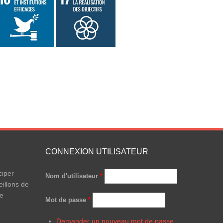
CONNEXION UTILISATEUR
ciper
Nom d'utilisateur
*
illons de
le
Mot de passe
*
Demander un nouveau mot de passe