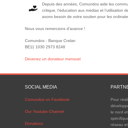
Depuis des années, Comundos aide les communa
critique, l'éducation aux médias et l'utilisatio
avons besoin de votre soutien pour les ordinateu
Nous vous remercions d’avance !
Comundos - Banque Crelan
BE11 1030 2973 8248
Devenez un donateur mensuel
SOCIAL MEDIA
PARTN
Comundos on Facebook
Pour réal
développ
Our Youtube Channel
le nord et
spécifiqu
Donations
réseau et