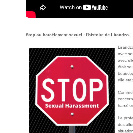
Stop au harcèlement sexuel : l'histoire de Lirandzo.
Lirandz
avec ses
avec ell
était se
beaucou
elle étai
Comme b
concerna
harcèle
Le profe
des allu
situatio