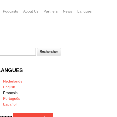
Podcasts
About Us
Partners
News
Langues
echercher
Formulaire de recherche
LANGUES
Nederlands
English
Français
Português
Español