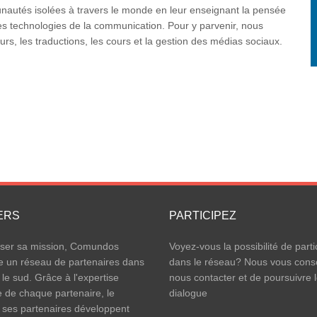
utés isolées à travers le monde en leur enseignant la pensée
n des technologies de la communication. Pour y parvenir, nous
rs, les traductions, les cours et la gestion des médias sociaux.
ERS
PARTICIPEZ
iser sa mission, Comundos
Voyez-vous la possibilité de parti
e un réseau de partenaires dans
dans le réseau? Nous vous conse
 le sud. Grâce à l'expertise
nous contacter et de poursuivre 
e de chaque partenaire, le
dialogue
 ses partenaires développent