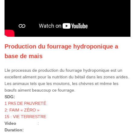
Production du fourrage hydroponique a
base de mais
Lle processus de production du fourrage hydroponique est un
excellent aliment pour la nutrition du bétail dans les zones arides.
Les animaux tels que les moutons, les chèvres et même les
bœufs aiment beaucoup ce fourrage.
SDG:
1 PAS DE PAUVRETÉ
2: FAIM « ZÉRO »
15 : VIE TERRESTRE
Video
:
Duration: