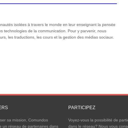
utés isolées à travers le monde en leur enseignant la pensée
n des technologies de la communication. Pour y parvenir, nous
rs, les traductions, les cours et la gestion des médias sociaux.
ERS
PARTICIPEZ
iser sa mission, Comundos
Voyez-vous la possibilité de parti
e un réseau de partenaires dans
dans le réseau? Nous vous conse