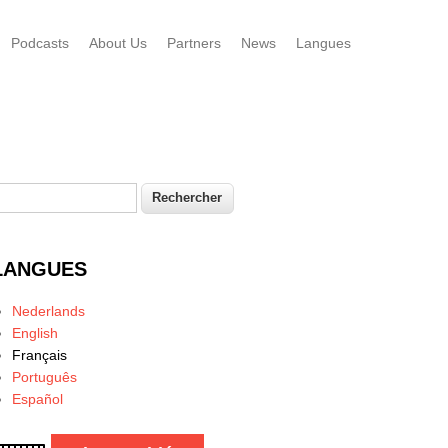
Podcasts
About Us
Partners
News
Langues
echercher
Formulaire de recherche
LANGUES
Nederlands
English
Français
Português
Español