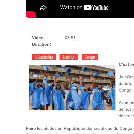
Video
03:51
Duration:
Citizenship
Teacher
Congo
C’est e
Je m’ap
dans la
Congo !
Avoir u
de nos j
désirer 
Faire les études en République démocratique du Congo de 