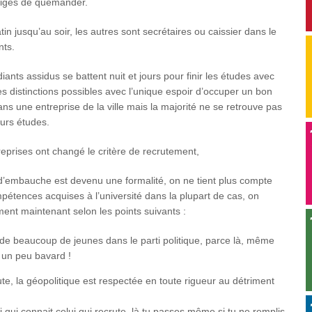
bligés de quémander.
in jusqu’au soir, les autres sont secrétaires ou caissier dans le
nts.
iants assidus se battent nuit et jours pour finir les études avec
es distinctions possibles avec l’unique espoir d’occuper un bon
ns une entreprise de la ville mais la majorité ne se retrouve pas
eurs études.
eprises ont changé le critère de recrutement,
 d’embauche est devenu une formalité, on ne tient plus compte
pétences acquises à l’université dans la plupart de cas, on
ent maintenant selon les points suivants :
on de beaucoup de jeunes dans le parti politique, parce là, même
e un peu bavard !
te, la géopolitique est respectée en toute rigueur au détriment
 qui connait celui qui recrute, là tu passes même si tu ne remplis