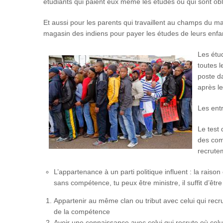
étudiants qui paient eux même les études ou qui sont o
Et aussi pour les parents qui travaillent au champs du mat
magasin des indiens pour payer les études de leurs enfa
Les étud
toutes l
poste da
après l
Les entr
Le test
des com
recrutem
L’appartenance à un parti politique influent : la rais
sans compétence, tu peux être ministre, il suffit d’êtr
Appartenir au même clan ou tribut avec celui qui recru
de la compétence
Avoir une connaissance avec celui qui recrute où celui