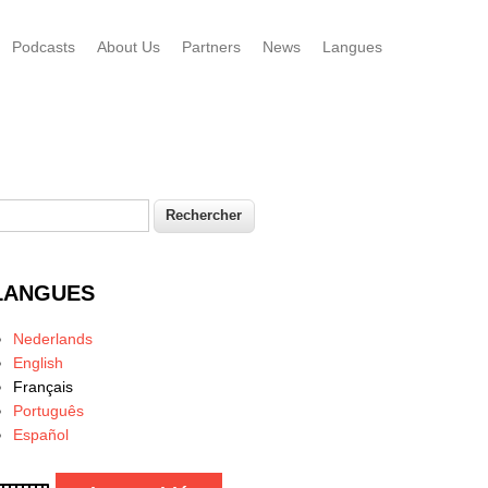
Podcasts
About Us
Partners
News
Langues
echercher
Formulaire de recherche
LANGUES
Nederlands
English
Français
Português
Español