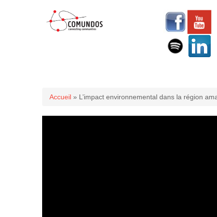
Vous êtes ici
Accueil
» L’impact environnemental dans la région am