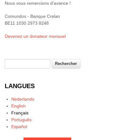
Nous vous remercions d’avance !
Comundos - Banque Crelan
BE11 1030 2973 8248
Devenez un donateur mensuel
Rechercher
Formulaire de recherche
LANGUES
Nederlands
English
Français
Português
Español