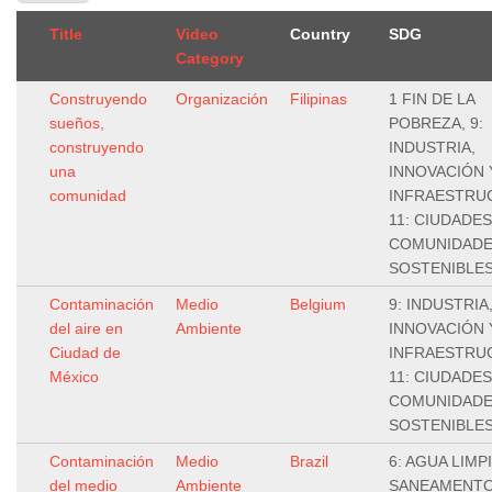
Title
Video
Country
SDG
Category
Construyendo
Organización
Filipinas
1 FIN DE LA
sueños,
POBREZA, 9:
construyendo
INDUSTRIA,
una
INNOVACIÓN 
comunidad
INFRAESTRU
11: CIUDADES
COMUNIDAD
SOSTENIBLE
Contaminación
Medio
Belgium
9: INDUSTRIA
del aire en
Ambiente
INNOVACIÓN 
Ciudad de
INFRAESTRU
México
11: CIUDADES
COMUNIDAD
SOSTENIBLE
Contaminación
Medio
Brazil
6: AGUA LIMPI
del medio
Ambiente
SANEAMENTO,