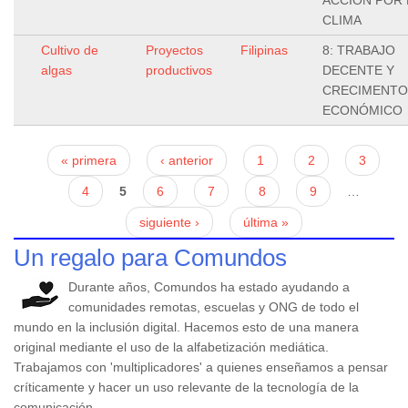
CLIMA
Cultivo de
Proyectos
Filipinas
8: TRABAJO
algas
productivos
DECENTE Y
CRECIMENTO
ECONÓMICO
Páginas
« primera
‹ anterior
1
2
3
4
5
6
7
8
9
…
siguiente ›
última »
Un regalo para Comundos
Durante años, Comundos ha estado ayudando a
comunidades remotas, escuelas y ONG de todo el
mundo en la inclusión digital. Hacemos esto de una manera
original mediante el uso de la alfabetización mediática.
Trabajamos con 'multiplicadores' a quienes enseñamos a pensar
críticamente y hacer un uso relevante de la tecnología de la
comunicación.