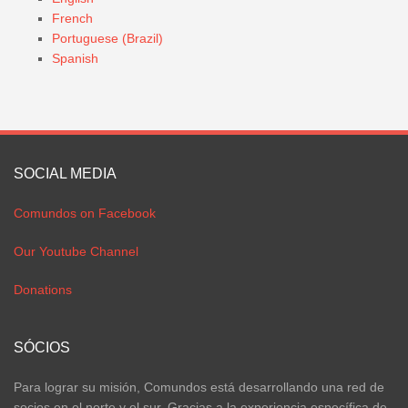
French
Portuguese (Brazil)
Spanish
SOCIAL MEDIA
Comundos on Facebook
Our Youtube Channel
Donations
SÓCIOS
Para lograr su misión, Comundos está desarrollando una red de
socios en el norte y el sur. Gracias a la experiencia específica de