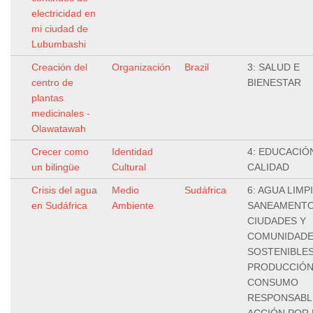
electricidad en
mi ciudad de
Lubumbashi
Creación del
Organización
Brazil
3: SALUD E
centro de
BIENESTAR
plantas
medicinales -
Olawatawah
Crecer como
Identidad
4: EDUCACIÓ
un bilingüe
Cultural
CALIDAD
Crisis del agua
Medio
Sudáfrica
6: AGUA LIMPI
en Sudáfrica
Ambiente
SANEAMENTO,
CIUDADES Y
COMUNIDAD
SOSTENIBLES
PRODUCCIÓN
CONSUMO
RESPONSABLE
ACCIÓN POR 