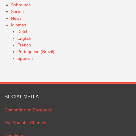
Sobre nos
Socios
News
Idiomas
Dutch
English
French
Portuguese (Brazil)
Spanish
SOCIAL MEDIA
Comundos on Facebook
Our Youtube Channel
Donations