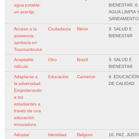
agua potable:
BIENESTAR, 6:
un acertijo
AGUA LIMPIA 
SANEAMENTO
Acceso a la
Ciudadanía
Bénin
3: SALUD E
asistencia
BIENESTAR
sanitaria en
Toucountouna
Aceptable
Otro
Brazil
3: SALUD E
ridículo
BIENESTAR
Adaptarse a
Educación
Camerún
4: EDUCACIÓ
la adversidad:
DE CALIDAD
Empoderando
a los
estudiantes a
través de una
educación
innovadora
Adoptar
Identidad
Belgium
16: PAZ, JUSTI