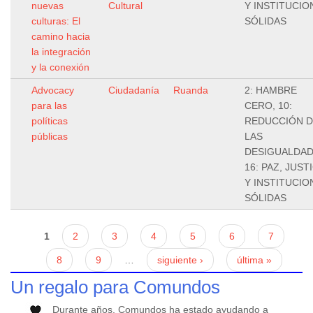
nuevas
Cultural
Y INSTITUCIO
culturas: El
SÓLIDAS
camino hacia
la integración
y la conexión
Advocacy
Ciudadanía
Ruanda
2: HAMBRE
para las
CERO, 10:
políticas
REDUCCIÓN 
públicas
LAS
DESIGUALDAD
16: PAZ, JUSTI
Y INSTITUCIO
SÓLIDAS
Páginas
1
2
3
4
5
6
7
8
9
…
siguiente ›
última »
Un regalo para Comundos
Durante años, Comundos ha estado ayudando a