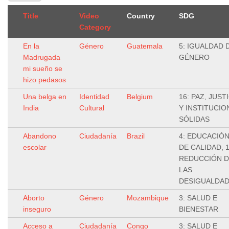
Title
Video
Country
SDG
Category
En la
Género
Guatemala
5: IGUALDAD 
Madrugada
GÉNERO
mi sueño se
hizo pedasos
Una belga en
Identidad
Belgium
16: PAZ, JUSTI
India
Cultural
Y INSTITUCIO
SÓLIDAS
Abandono
Ciudadanía
Brazil
4: EDUCACIÓ
escolar
DE CALIDAD, 1
REDUCCIÓN 
LAS
DESIGUALDA
Aborto
Género
Mozambique
3: SALUD E
inseguro
BIENESTAR
Acceso a
Ciudadanía
Congo
3: SALUD E