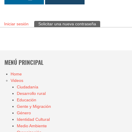
Iniciar sesión
Solicitar una nueva contraseña
(solapa activa)
Solapas principales
MENÚ PRINCIPAL
Home
Videos
Ciudadanía
Desarrollo rural
Educación
Gente y Migración
Género
Identidad Cultural
Medio Ambiente