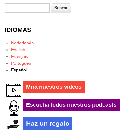
Buscar
Formulario de búsqueda
IDIOMAS
Nederlands
English
Français
Português
Español
Mira nuestros videos
Escucha todos nuestros podcasts
Haz un regalo