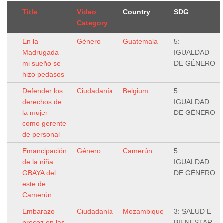
Title
Video
Country
SDG
Category
En la
Género
Guatemala
5:
Madrugada
IGUALDAD
mi sueño se
DE GÉNERO
hizo pedasos
Defender los
Ciudadanía
Belgium
5:
derechos de
IGUALDAD
la mujer
DE GÉNERO
como gerente
de personal
Emancipación
Género
Camerún
5:
de la niña
IGUALDAD
GBAYA del
DE GÉNERO
este de
Camerún.
Embarazo
Ciudadanía
Mozambique
3: SALUD E
precoz en las
BIENESTAR,