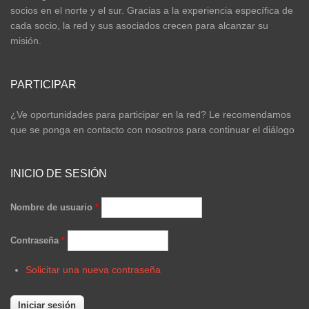
socios en el norte y el sur. Gracias a la experiencia específica de
cada socio, la red y sus asociados crecen para alcanzar su
misión.
PARTICIPAR
¿Ve oportunidades para participar en la red? Le recomendamos
que se ponga en contacto con nosotros para continuar el diálogo
INICIO DE SESIÓN
Nombre de usuario
*
Contraseña
*
Solicitar una nueva contraseña