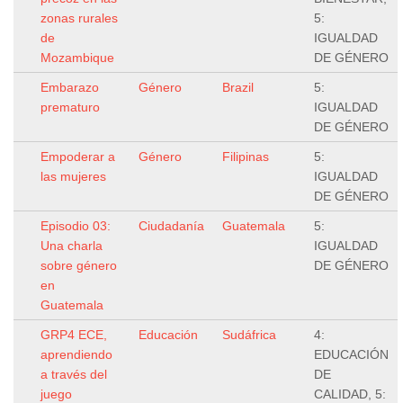
zonas rurales
5:
de
IGUALDAD
Mozambique
DE GÉNERO
Embarazo
Género
Brazil
5:
prematuro
IGUALDAD
DE GÉNERO
Empoderar a
Género
Filipinas
5:
las mujeres
IGUALDAD
DE GÉNERO
Episodio 03:
Ciudadanía
Guatemala
5:
Una charla
IGUALDAD
sobre género
DE GÉNERO
en
Guatemala
GRP4 ECE,
Educación
Sudáfrica
4:
aprendiendo
EDUCACIÓN
a través del
DE
juego
CALIDAD, 5: