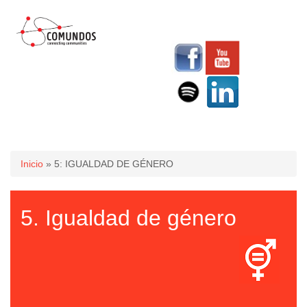
Usted está aquí
Inicio
» 5: IGUALDAD DE GÉNERO
5. Igualdad de género