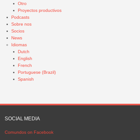
Otro
Proyectos productivos
Podcasts
Sobre nos
Socios
News
Idiomas
Dutch
English
French
Portuguese (Brazil)
Spanish
SOCIAL MEDIA
Comundos on Facebook