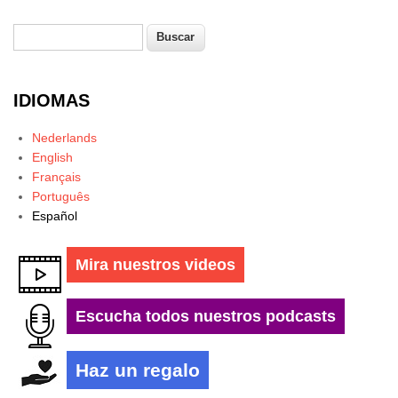
Buscar
Formulario de búsqueda
IDIOMAS
Nederlands
English
Français
Português
Español
Mira nuestros videos
Escucha todos nuestros podcasts
Haz un regalo