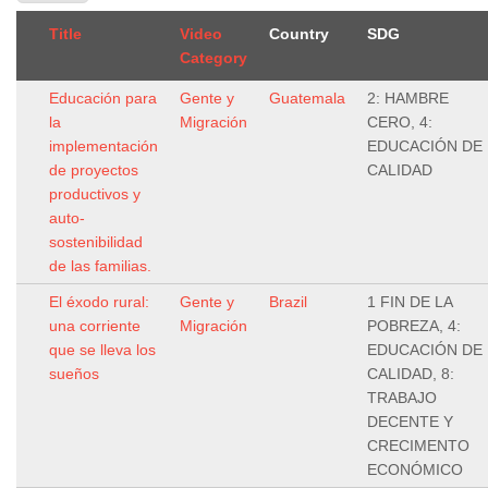
Title
Video
Country
SDG
Category
Educación para
Gente y
Guatemala
2: HAMBRE
la
Migración
CERO, 4:
implementación
EDUCACIÓN DE
de proyectos
CALIDAD
productivos y
auto-
sostenibilidad
de las familias.
El éxodo rural:
Gente y
Brazil
1 FIN DE LA
una corriente
Migración
POBREZA, 4:
que se lleva los
EDUCACIÓN DE
sueños
CALIDAD, 8:
TRABAJO
DECENTE Y
CRECIMENTO
ECONÓMICO