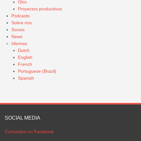
Otro
Proyectos productivos
Podcasts
Sobre nos
Socios
News
Idiomas
Dutch
English
French
Portuguese (Brazil)
Spanish
SOCIAL MEDIA
Comundos on Facebook