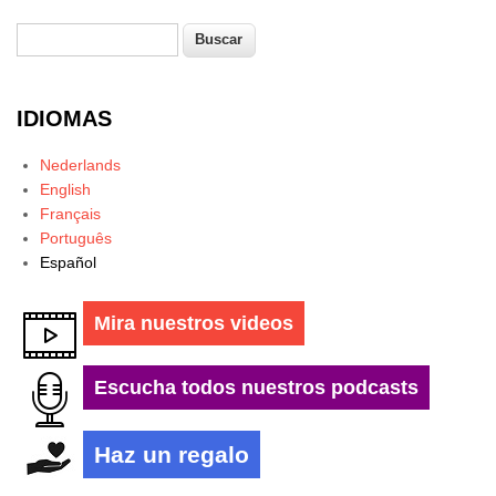
Buscar
Formulario de búsqueda
IDIOMAS
Nederlands
English
Français
Português
Español
Mira nuestros videos
Escucha todos nuestros podcasts
Haz un regalo