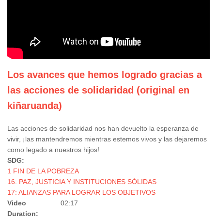
Los avances que hemos logrado gracias a
las acciones de solidaridad (original en
kiñaruanda)
Las acciones de solidaridad nos han devuelto la esperanza de
vivir, ¡las mantendremos mientras estemos vivos y las dejaremos
como legado a nuestros hijos!
SDG:
1 FIN DE LA POBREZA
16: PAZ, JUSTICIA Y INSTITUCIONES SÓLIDAS
17: ALIANZAS PARA LOGRAR LOS OBJETIVOS
Video
02:17
Duration: