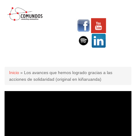
Usted está aquí
Inicio
» Los avances que hemos logrado gracias a las
acciones de solidaridad (original en kiñaruanda)