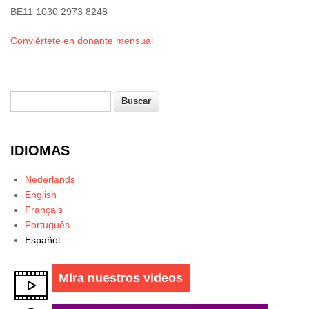
BE11 1030 2973 8248
Conviértete en donante mensual
Buscar
Formulario de búsqueda
IDIOMAS
Nederlands
English
Français
Português
Español
Mira nuestros videos