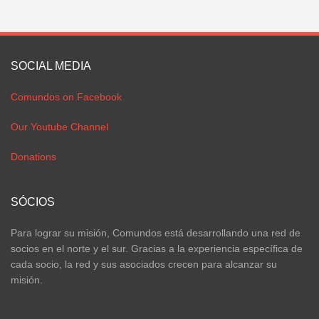
SOCIAL MEDIA
Comundos on Facebook
Our Youtube Channel
Donations
SÓCIOS
Para lograr su misión, Comundos está desarrollando una red de
socios en el norte y el sur. Gracias a la experiencia específica de
cada socio, la red y sus asociados crecen para alcanzar su
misión.