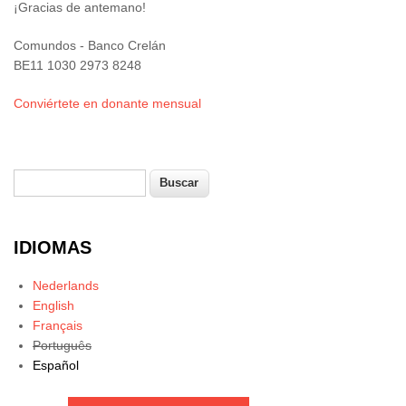
¡Gracias de antemano!
Comundos - Banco Crelán
BE11 1030 2973 8248
Conviértete en donante mensual
Buscar
Formulario de búsqueda
IDIOMAS
Nederlands
English
Français
Português
Español