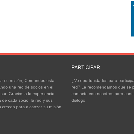
S
PARTICIPAR
ar su misión, Comundos está
¿Ve oportunidades para participa
ando una red de socios en el
red? Le recomendamos que se 
 sur. Gracias a la experiencia
contacto con nosotros para conti
a de cada socio, la red y sus
diálogo
 crecen para alcanzar su misión.