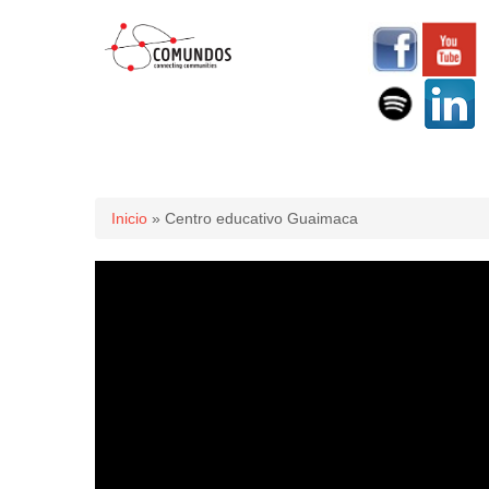
Usted está aquí
Inicio
» Centro educativo Guaimaca