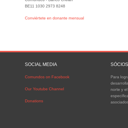
BE11 1030 2973 8248
Conviértete en donante mensual
SOCIAL MEDIA
SÓCIO
Comundos on Facebook
Para logr
desarroll
Our Youtube Channel
norte y el
específic
Donations
asociados