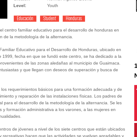
Level:
Youth
Educación
Student
Honduras
el centro familiar educativo para el desarrollo de honduras en
de la metodología de la alternancia.
Familiar Educativo para el Desarrollo de Honduras, ubicado en
999, fecha en que se fundó este centro, se ha dedicado a la
rovenientes de las zonas aledañas al municipio de Guaimaca.
usiastas y que llegan con deseos de superación y busca de
s los requerimientos básicos para una formación adecuada y de
miento y reparación de las instalaciones físicas. Los padres de
 para el desarrollo de la metodología de la alternancia. Se les
s y formación administrativa a los varones, a las mujeres en
nualidades.
entros de jóvenes a nivel de los siete centros que están ubicados
y recreativas hacen que las actividades se vuelvan agradables y