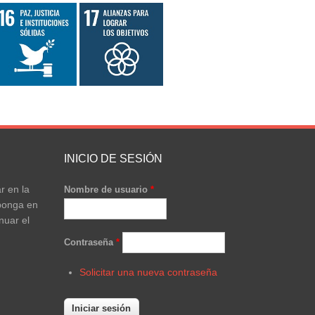
INICIO DE SESIÓN
r en la
Nombre de usuario
*
ponga en
nuar el
Contraseña
*
Solicitar una nueva contraseña