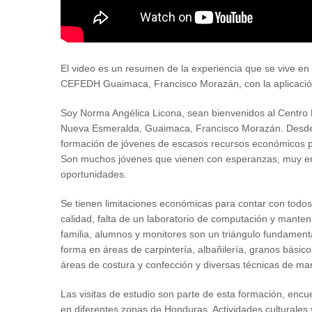
El video es un resumen de la experiencia que se vive en 
CEFEDH Guaimaca, Francisco Morazán, con la aplicación 
Soy Norma Angélica Licona, sean bienvenidos al Centro 
Nueva Esmeralda, Guaimaca, Francisco Morazán. Desde 1
formación de jóvenes de escasos recursos económicos p
Son muchos jóvenes que vienen con esperanzas, muy ent
oportunidades.
Se tienen limitaciones económicas para contar con todo
calidad, falta de un laboratorio de computación y manteni
familia, alumnos y monitores son un triángulo fundamental
forma en áreas de carpintería, albañilería, granos básico
áreas de costura y confección y diversas técnicas de ma
Las visitas de estudio son parte de esta formación, encu
en diferentes zonas de Honduras. Actividades culturales 