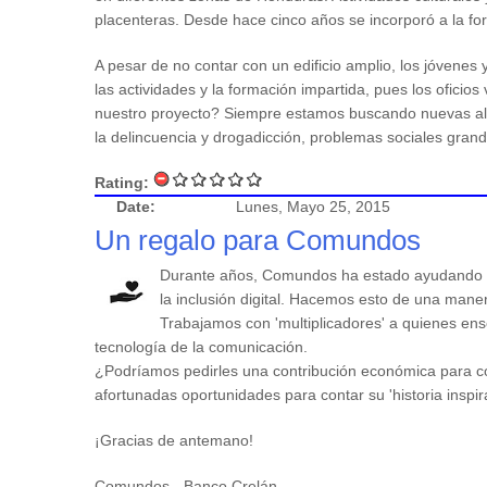
placenteras. Desde hace cinco años se incorporó a la fo
A pesar de no contar con un edificio amplio, los jóvenes 
las actividades y la formación impartida, pues los oficio
nuestro proyecto? Siempre estamos buscando nuevas alia
la delincuencia y drogadicción, problemas sociales grand
Rating:
Date:
Lunes, Mayo 25, 2015
Un regalo para Comundos
Durante años, Comundos ha estado ayudando 
la inclusión digital. Hacemos esto de una maner
Trabajamos con 'multiplicadores' a quienes en
tecnología de la comunicación.
¿Podríamos pedirles una contribución económica para co
afortunadas oportunidades para contar su 'historia inspi
¡Gracias de antemano!
Comundos - Banco Crelán