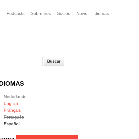
s
Podcasts
Sobre nos
Socios
News
Idiomas
uscar
Formulario de búsqueda
IDIOMAS
Nederlands
English
Français
Português
Español