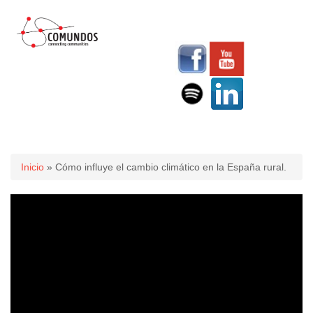
Usted está aquí
Inicio
» Cómo influye el cambio climático en la España rural.