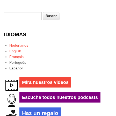
Buscar
Formulario de búsqueda
IDIOMAS
Nederlands
English
Français
Português
Español
Mira nuestros videos
Escucha todos nuestros podcasts
Haz un regalo