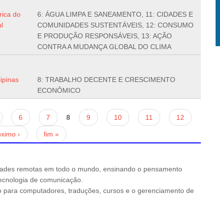
rica do
6: ÁGUA LIMPA E SANEAMENTO, 11: CIDADES E
l
COMUNIDADES SUSTENTÁVEIS, 12: CONSUMO
E PRODUÇÃO RESPONSÁVEIS, 13: AÇÃO
CONTRA A MUDANÇA GLOBAL DO CLIMA
lipinas
8: TRABALHO DECENTE E CRESCIMENTO
ECONÔMICO
6
7
8
9
10
11
12
óximo ›
fim »
ades remotas em todo o mundo, ensinando o pensamento
 tecnologia de comunicação.
io para computadores, traduções, cursos e o gerenciamento de