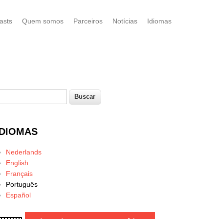
asts
Quem somos
Parceiros
Notícias
Idiomas
uscar
Formulário de busca
IDIOMAS
Nederlands
English
Français
Português
Español