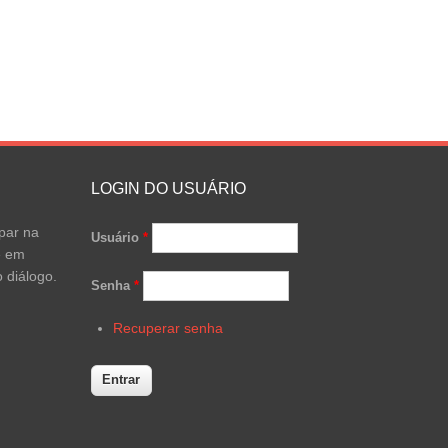
LOGIN DO USUÁRIO
par na
Usuário
*
e em
 diálogo.
Senha
*
Recuperar senha