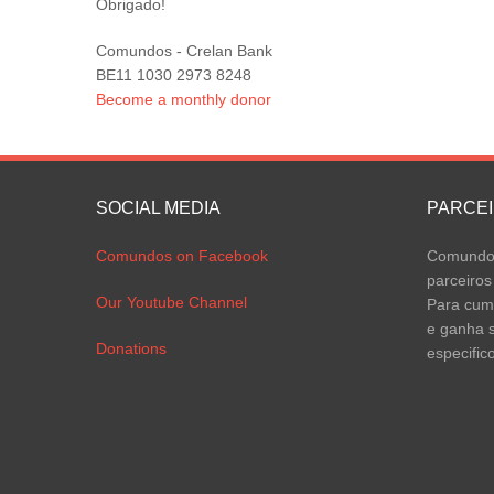
Obrigado!
Comundos - Crelan Bank
BE11 1030 2973 8248
Become a monthly donor
SOCIAL MEDIA
PARCE
Comundos on Facebook
Comundos
parceiros
Our Youtube Channel
Para cump
e ganha s
Donations
especific