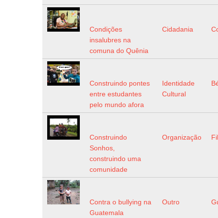
Condições
Cidadania
C
insalubres na
comuna do Quênia
Construindo pontes
Identidade
B
entre estudantes
Cultural
pelo mundo afora
Construindo
Organização
Fi
Sonhos,
construindo uma
comunidade
Contra o bullying na
Outro
G
Guatemala