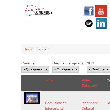
Você está aqui
Início
» Student
Country
Original Language
SDG
Title
Video
C
Category
Comunicação
Identidade
B
Intercultural
Cultural