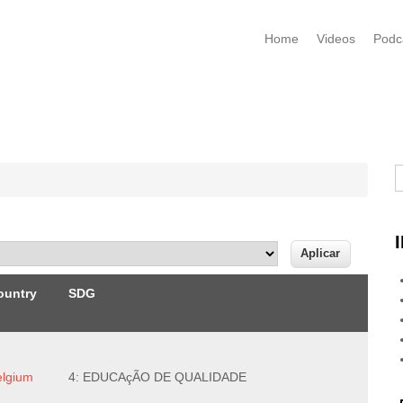
Home
Videos
Podc
B
ountry
SDG
elgium
4: EDUCAçÃO DE QUALIDADE