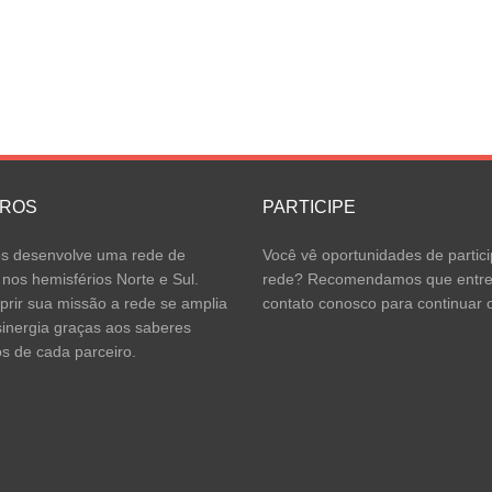
IROS
PARTICIPE
 desenvolve uma rede de
Você vê oportunidades de partici
 nos hemisférios Norte e Sul.
rede? Recomendamos que entr
rir sua missão a rede se amplia
contato conosco para continuar o
inergia graças aos saberes
os de cada parceiro.