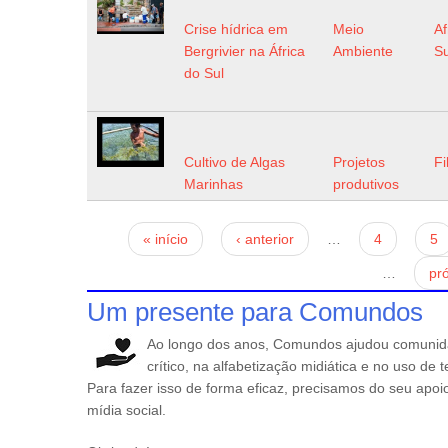
Crise hídrica em
Meio
Af
Bergrivier na África
Ambiente
Su
do Sul
Cultivo de Algas
Projetos
Fi
Marinhas
produtivos
Páginas
« início
‹ anterior
…
4
5
…
pr
Um presente para Comundos
Ao longo dos anos, Comundos ajudou comunid
crítico, na alfabetização midiática e no uso de
Para fazer isso de forma eficaz, precisamos do seu apo
mídia social.