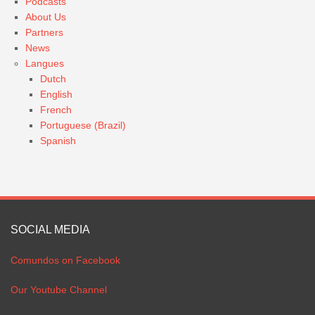
Podcasts
About Us
Partners
News
Langues
Dutch
English
French
Portuguese (Brazil)
Spanish
SOCIAL MEDIA
Comundos on Facebook
Our Youtube Channel