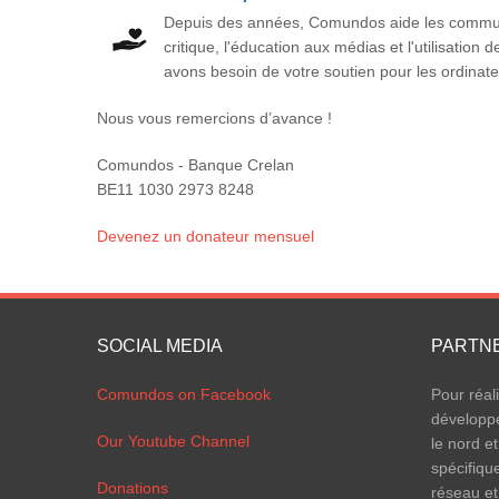
Depuis des années, Comundos aide les communa
critique, l'éducation aux médias et l'utilisatio
avons besoin de votre soutien pour les ordinateu
Nous vous remercions d’avance !
Comundos - Banque Crelan
BE11 1030 2973 8248
Devenez un donateur mensuel
SOCIAL MEDIA
PARTN
Comundos on Facebook
Pour réal
développ
Our Youtube Channel
le nord et
spécifiqu
Donations
réseau et