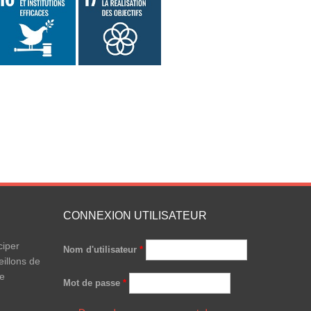
CONNEXION UTILISATEUR
ciper
Nom d'utilisateur
*
illons de
le
Mot de passe
*