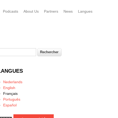
Podcasts
About Us
Partners
News
Langues
echercher
Formulaire de recherche
LANGUES
Nederlands
English
Français
Português
Español