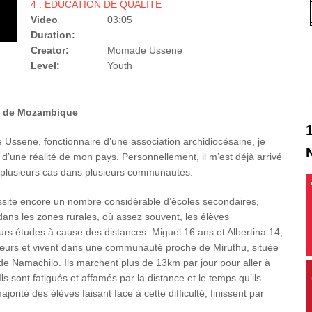
4 : ÉDUCATION DE QUALITÉ
Video
03:05
Duration:
Creator:
Momade Ussene
Level:
Youth
ral de Mozambique
Ussene, fonctionnaire d’une association archidiocésaine, je
 d’une réalité de mon pays. Personnellement, il m’est déjà arrivé
 plusieurs cas dans plusieurs communautés.
site encore un nombre considérable d’écoles secondaires,
dans les zones rurales, où assez souvent, les élèves
rs études à cause des distances. Miguel 16 ans et Albertina 14,
sœurs et vivent dans une communauté proche de Miruthu, située
 de Namachilo. Ils marchent plus de 13km par jour pour aller à
s sont fatigués et affamés par la distance et le temps qu’ils
jorité des élèves faisant face à cette difficulté, finissent par