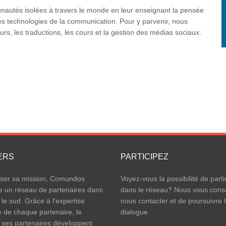
utés isolées à travers le monde en leur enseignant la pensée
n des technologies de la communication. Pour y parvenir, nous
rs, les traductions, les cours et la gestion des médias sociaux.
ERS
PARTICIPEZ
iser sa mission, Comundos
Voyez-vous la possibilité de parti
e un réseau de partenaires dans
dans le réseau? Nous vous conse
 le sud. Grâce à l'expertise
nous contacter et de poursuivre 
e de chaque partenaire, le
dialogue
 ses partenaires développent