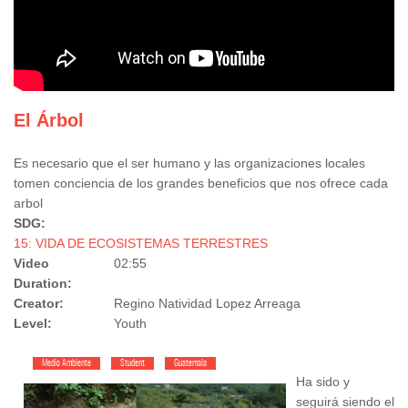
El Árbol
Es necesario que el ser humano y las organizaciones locales
tomen conciencia de los grandes beneficios que nos ofrece cada
arbol
SDG:
15: VIDA DE ECOSISTEMAS TERRESTRES
Video
02:55
Duration:
Creator:
Regino Natividad Lopez Arreaga
Level:
Youth
Medio Ambiente
Student
Guatemala
Ha sido y
seguirá siendo el