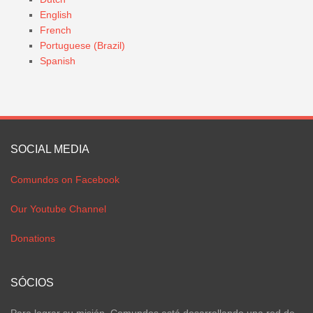
English
French
Portuguese (Brazil)
Spanish
SOCIAL MEDIA
Comundos on Facebook
Our Youtube Channel
Donations
SÓCIOS
Para lograr su misión, Comundos está desarrollando una red de