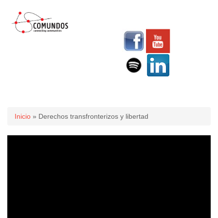
Usted está aquí
Inicio
» Derechos transfronterizos y libertad