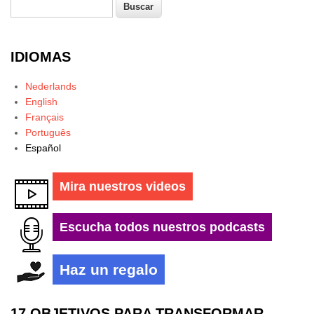
Buscar
Formulario de búsqueda
IDIOMAS
Nederlands
English
Français
Português
Español
Mira nuestros videos
Escucha todos nuestros podcasts
Haz un regalo
17 OBJETIVOS PARA TRANSFORMAR