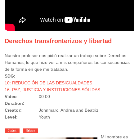
Derechos transfronterizos y libertad
Nuestro profesor nos pidió realizar un trabajo sobre Derechos
Humanos, lo que hizo ver a mis compañeros las consecuencias
de la forma en que me trataban.
SDG:
10: REDUCCIÓN DE LAS DESIGUALDADES
16: PAZ, JUSTICIA Y INSTITUCIONES SÓLIDAS
Video
00:00
Duration:
Creator:
Johnmarc, Andrea and Beatriz
Level:
Youth
Student
Belgium
Mi nombre es