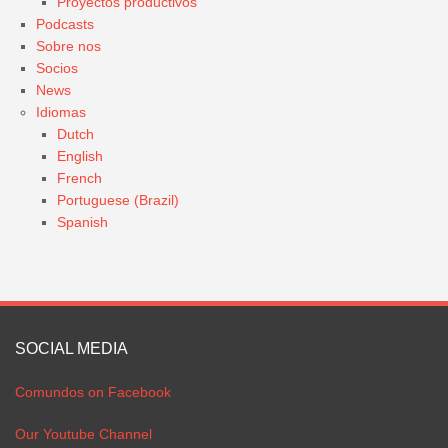
Proyectos productivos
Podcasts
Sobre nos
Socios
News
Idiomas
Dutch
English
French
Portuguese (Brazil)
Spanish
SOCIAL MEDIA
Comundos on Facebook
Our Youtube Channel