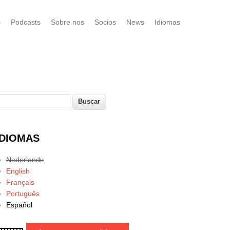
s
Podcasts
Sobre nos
Socios
News
Idiomas
uscar
Formulario de búsqueda
IDIOMAS
Nederlands
English
Français
Português
Español