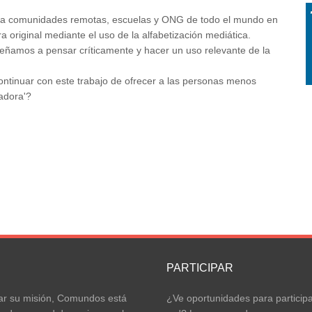
a comunidades remotas, escuelas y ONG de todo el mundo en
a original mediante el uso de la alfabetización mediática.
señamos a pensar críticamente y hacer un uso relevante de la
ntinuar con este trabajo de ofrecer a las personas menos
radora'?
S
PARTICIPAR
ar su misión, Comundos está
¿Ve oportunidades para participa