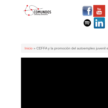
Usted está aquí
Inicio
» CEFFA y la promoción del autoempleo juvenil