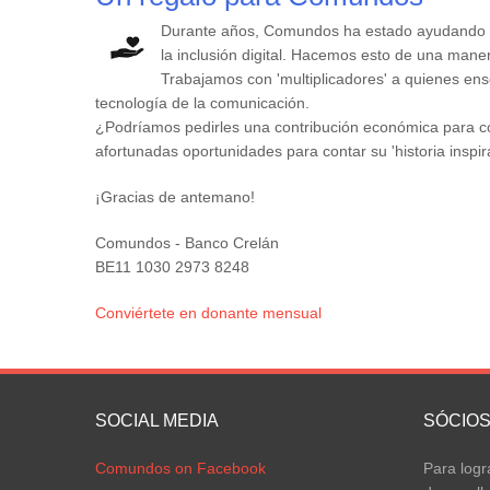
Durante años, Comundos ha estado ayudando 
la inclusión digital. Hacemos esto de una maner
Trabajamos con 'multiplicadores' a quienes en
tecnología de la comunicación.
¿Podríamos pedirles una contribución económica para co
afortunadas oportunidades para contar su 'historia inspi
¡Gracias de antemano!
Comundos - Banco Crelán
BE11 1030 2973 8248
Conviértete en donante mensual
SOCIAL MEDIA
SÓCIO
Comundos on Facebook
Para logr