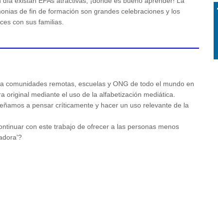
 día existan EFAs atractivas, ¡donde es bueno aprender! La
onias de fin de formación son grandes celebraciones y los
ces con sus familias.
a comunidades remotas, escuelas y ONG de todo el mundo en
a original mediante el uso de la alfabetización mediática.
señamos a pensar críticamente y hacer un uso relevante de la
ntinuar con este trabajo de ofrecer a las personas menos
radora'?