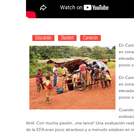
Educación
Student
Camerún
En Came
en zona
elevada
pocos v
En Came
en zona
elevada
pocos v
Cuando 
evaluac
fértil. Con mucha pasión, ¡me lancé! Una evaluación reali
de la EFA eran poco atractivos y a menudo estaban en m