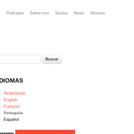
s
Podcasts
Sobre nos
Socios
News
Idiomas
uscar
Formulario de búsqueda
IDIOMAS
Nederlands
English
Français
Português
Español