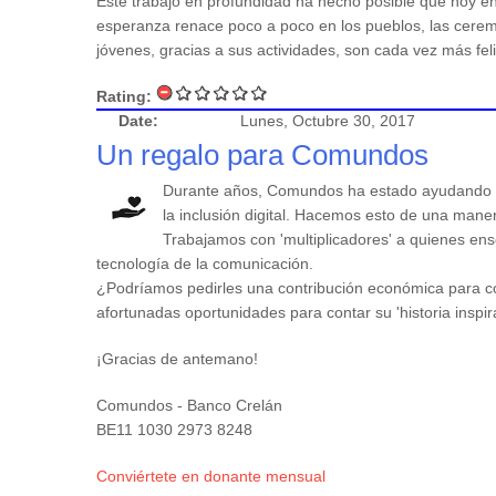
Este trabajo en profundidad ha hecho posible que hoy en
esperanza renace poco a poco en los pueblos, las cerem
jóvenes, gracias a sus actividades, son cada vez más feli
Rating:
Date:
Lunes, Octubre 30, 2017
Un regalo para Comundos
Durante años, Comundos ha estado ayudando 
la inclusión digital. Hacemos esto de una maner
Trabajamos con 'multiplicadores' a quienes en
tecnología de la comunicación.
¿Podríamos pedirles una contribución económica para co
afortunadas oportunidades para contar su 'historia inspi
¡Gracias de antemano!
Comundos - Banco Crelán
BE11 1030 2973 8248
Conviértete en donante mensual