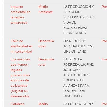
Impacto
Medio
12 PRODUCCIÓN Y
Por
ambiental en
Ambiente
CONSUMO
la región
RESPONSABLE, 15:
amazónica
VIDA DE
ECOSISTEMAS
TERRESTRES
Falta de
Desarrollo
10: REDUCED
Por
electricidad en
rural
INEQUALITIES, 15:
mi comunidad
LIFE ON LAND
Los avances
Desarrollo
1 FIN DE LA
Fr
que hemos
rural
POBREZA, 16: PAZ,
logrado
JUSTICIA Y
gracias a las
INSTITUCIONES
acciones de
SÓLIDAS, 17:
solidaridad
ALIANZAS PARA
(original en
LOGRAR LOS
kiñaruanda)
OBJETIVOS
Cambios
Medio
12 PRODUCCIÓN Y
Por