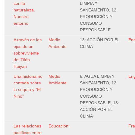
con la
LIMPIA Y
naturaleza.
SANEAMENTO, 12
Nuestro
PRODUCCIÓN Y
entorno
CONSUMO
RESPONSABLE
A través de los
Medio
13: ACCIÓN POR EL
Eng
ojos de un
Ambiente
CLIMA
sobreviviente
del Tifón
Haiyan
Una historia no
Medio
6: AGUA LIMPIA Y
Eng
contada sobre
Ambiente
SANEAMENTO, 12
la sequía y "El
PRODUCCIÓN Y
Niño"
CONSUMO
RESPONSABLE, 13:
ACCIÓN POR EL
CLIMA
Las relaciones
Educación
Fr
pacíficas entre