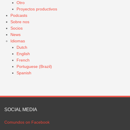
Otro
Proyectos productivos
Podcasts
Sobre nos
Socios
News
Idiomas
Dutch
English
French
Portuguese (Brazil)
Spanish
SOCIAL MEDIA
Comundos on Facebook