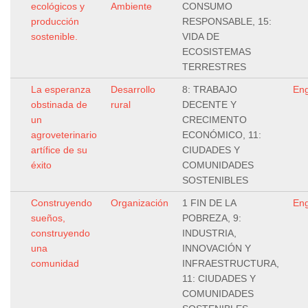
ecológicos y
Ambiente
CONSUMO
producción
RESPONSABLE, 15:
sostenible.
VIDA DE
ECOSISTEMAS
TERRESTRES
La esperanza
Desarrollo
8: TRABAJO
Eng
obstinada de
rural
DECENTE Y
un
CRECIMENTO
agroveterinario
ECONÓMICO, 11:
artífice de su
CIUDADES Y
éxito
COMUNIDADES
SOSTENIBLES
Construyendo
Organización
1 FIN DE LA
Eng
sueños,
POBREZA, 9:
construyendo
INDUSTRIA,
una
INNOVACIÓN Y
comunidad
INFRAESTRUCTURA,
11: CIUDADES Y
COMUNIDADES