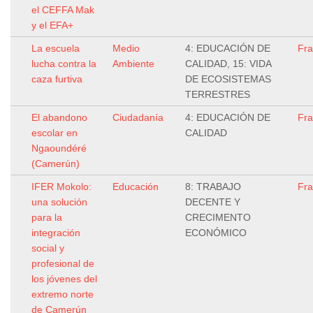
el CEFFA Mak
y el EFA+
La escuela
Medio
4: EDUCACIÓN DE
Fr
lucha contra la
Ambiente
CALIDAD, 15: VIDA
caza furtiva
DE ECOSISTEMAS
TERRESTRES
El abandono
Ciudadanía
4: EDUCACIÓN DE
Fr
escolar en
CALIDAD
Ngaoundéré
(Camerún)
IFER Mokolo:
Educación
8: TRABAJO
Fr
una solución
DECENTE Y
para la
CRECIMENTO
integración
ECONÓMICO
social y
profesional de
los jóvenes del
extremo norte
de Camerún