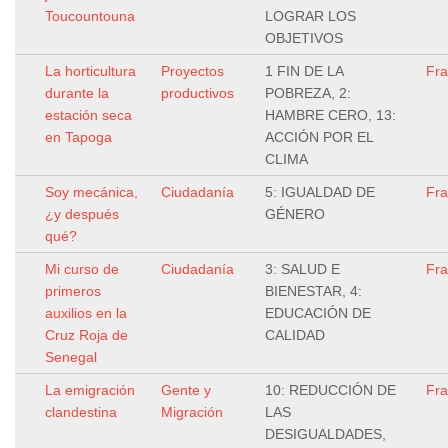
Toucountouna
LOGRAR LOS
OBJETIVOS
La horticultura
Proyectos
1 FIN DE LA
Fr
durante la
productivos
POBREZA, 2:
estación seca
HAMBRE CERO, 13:
en Tapoga
ACCIÓN POR EL
CLIMA
Soy mecánica,
Ciudadanía
5: IGUALDAD DE
Fr
¿y después
GÉNERO
qué?
Mi curso de
Ciudadanía
3: SALUD E
Fr
primeros
BIENESTAR, 4:
auxilios en la
EDUCACIÓN DE
Cruz Roja de
CALIDAD
Senegal
La emigración
Gente y
10: REDUCCIÓN DE
Fr
clandestina
Migración
LAS
DESIGUALDADES,