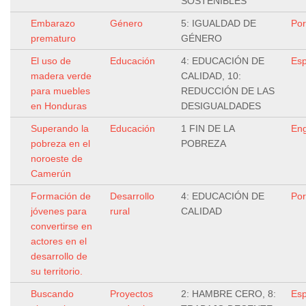
SOSTENIBLES
Embarazo
Género
5: IGUALDAD DE
Por
prematuro
GÉNERO
El uso de
Educación
4: EDUCACIÓN DE
Esp
madera verde
CALIDAD, 10:
para muebles
REDUCCIÓN DE LAS
en Honduras
DESIGUALDADES
Superando la
Educación
1 FIN DE LA
Eng
pobreza en el
POBREZA
noroeste de
Camerún
Formación de
Desarrollo
4: EDUCACIÓN DE
Por
jóvenes para
rural
CALIDAD
convertirse en
actores en el
desarrollo de
su territorio.
Buscando
Proyectos
2: HAMBRE CERO, 8:
Esp