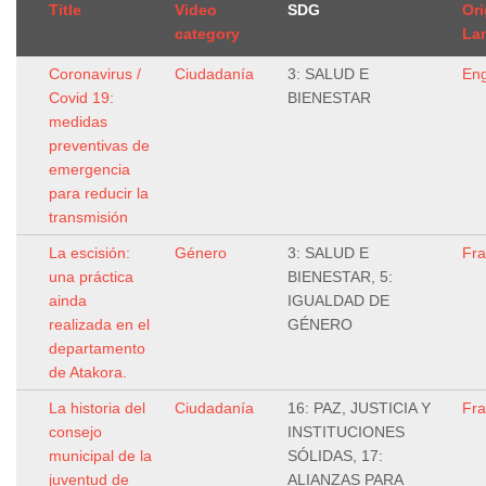
Title
Video
SDG
Ori
category
La
Coronavirus /
Ciudadanía
3: SALUD E
Eng
Covid 19:
BIENESTAR
medidas
preventivas de
emergencia
para reducir la
transmisión
La escisión:
Género
3: SALUD E
Fr
una práctica
BIENESTAR, 5:
ainda
IGUALDAD DE
realizada en el
GÉNERO
departamento
de Atakora.
La historia del
Ciudadanía
16: PAZ, JUSTICIA Y
Fr
consejo
INSTITUCIONES
municipal de la
SÓLIDAS, 17:
juventud de
ALIANZAS PARA