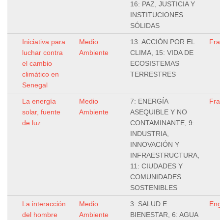
16: PAZ, JUSTICIA Y
INSTITUCIONES
SÓLIDAS
Iniciativa para
Medio
13: ACCIÓN POR EL
Fr
luchar contra
Ambiente
CLIMA, 15: VIDA DE
el cambio
ECOSISTEMAS
climático en
TERRESTRES
Senegal
La energía
Medio
7: ENERGÍA
Fr
solar, fuente
Ambiente
ASEQUIBLE Y NO
de luz
CONTAMINANTE, 9:
INDUSTRIA,
INNOVACIÓN Y
INFRAESTRUCTURA,
11: CIUDADES Y
COMUNIDADES
SOSTENIBLES
La interacción
Medio
3: SALUD E
Eng
del hombre
Ambiente
BIENESTAR, 6: AGUA