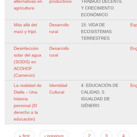
alternativas en
productivos
TRABAJO DECENTE
agricultura
Y CRECIMENTO
ECONÓMICO
Más allá del
Desarrollo
15: VIDA DE
Esp
maíz y frijol.
rural
ECOSISTEMAS
TERRESTRES
Desinfección
Desarrollo
Eng
solar del agua
rural
(SODIS) en
ACOHOF
(Camerún)
La realidad de
Identidad
4: EDUCACIÓN DE
Eng
Dialla – Una
Cultural
CALIDAD, 5:
historia
IGUALDAD DE
personal (El
GÉNERO
derecho a la
educación)
Páginas
« first
‹ previous
…
2
3
4