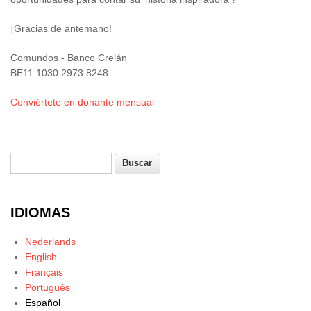
¡Gracias de antemano!
Comundos - Banco Crelán
BE11 1030 2973 8248
Conviértete en donante mensual
Buscar
Formulario de búsqueda
IDIOMAS
Nederlands
English
Français
Português
Español