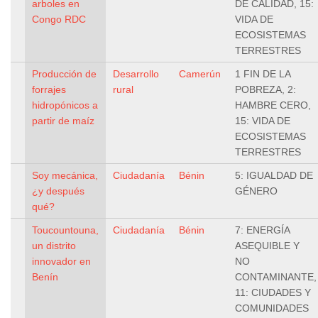
arboles en
DE CALIDAD, 15:
Congo RDC
VIDA DE
ECOSISTEMAS
TERRESTRES
Producción de
Desarrollo
Camerún
1 FIN DE LA
forrajes
rural
POBREZA, 2:
hidropónicos a
HAMBRE CERO,
partir de maíz
15: VIDA DE
ECOSISTEMAS
TERRESTRES
Soy mecánica,
Ciudadanía
Bénin
5: IGUALDAD DE
¿y después
GÉNERO
qué?
Toucountouna,
Ciudadanía
Bénin
7: ENERGÍA
un distrito
ASEQUIBLE Y
innovador en
NO
Benín
CONTAMINANTE,
11: CIUDADES Y
COMUNIDADES