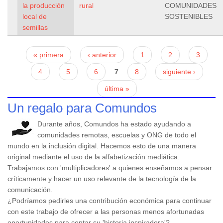
la producción
rural
COMUNIDADES
local de
SOSTENIBLES
semillas
Páginas
« primera
‹ anterior
1
2
3
4
5
6
7
8
siguiente ›
última »
Un regalo para Comundos
Durante años, Comundos ha estado ayudando a
comunidades remotas, escuelas y ONG de todo el
mundo en la inclusión digital. Hacemos esto de una manera
original mediante el uso de la alfabetización mediática.
Trabajamos con 'multiplicadores' a quienes enseñamos a pensar
críticamente y hacer un uso relevante de la tecnología de la
comunicación.
¿Podríamos pedirles una contribución económica para continuar
con este trabajo de ofrecer a las personas menos afortunadas
oportunidades para contar su 'historia inspiradora'?