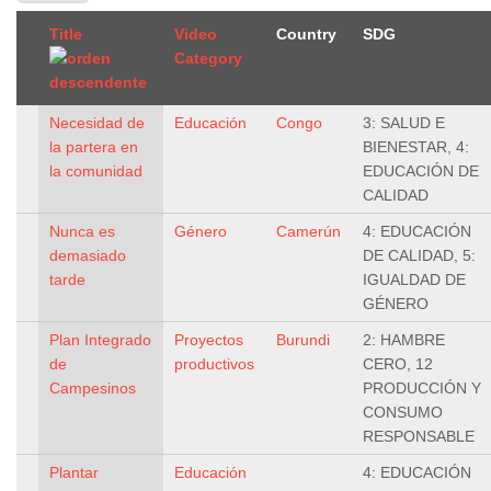
Title
Video
Country
SDG
Category
Necesidad de
Educación
Congo
3: SALUD E
la partera en
BIENESTAR, 4:
la comunidad
EDUCACIÓN DE
CALIDAD
Nunca es
Género
Camerún
4: EDUCACIÓN
demasiado
DE CALIDAD, 5:
tarde
IGUALDAD DE
GÉNERO
Plan Integrado
Proyectos
Burundi
2: HAMBRE
de
productivos
CERO, 12
Campesinos
PRODUCCIÓN Y
CONSUMO
RESPONSABLE
Plantar
Educación
4: EDUCACIÓN