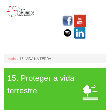
Você está aqui
Início
» 15: VIDA NA TERRA
15. Proteger a vida
terrestre