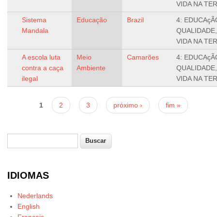
VIDA NA TE
Sistema
Educação
Brazil
4: EDUCAçÃ
Mandala
QUALIDADE,
VIDA NA TE
A escola luta
Meio
Camarões
4: EDUCAçÃ
contra a caça
Ambiente
QUALIDADE,
ilegal
VIDA NA TE
Páginas
1
2
3
próximo ›
fim »
Buscar
Formulário de busca
IDIOMAS
Nederlands
English
Français