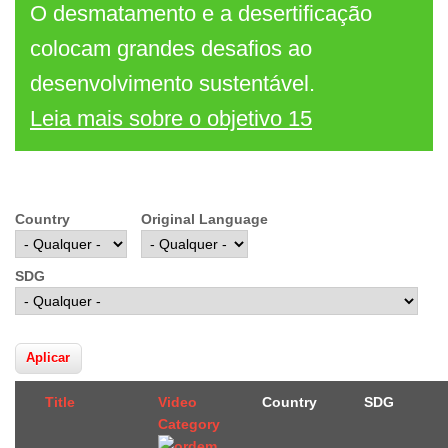
O desmatamento e a desertificação
colocam grandes desafios ao
desenvolvimento sustentável.
Leia mais sobre o objetivo 15
Country
Original Language
SDG
Title
Video
Country
SDG
Category