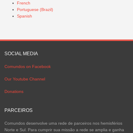
French
Portuguese (Brazil)
Spanish
SOCIAL MEDIA
Comundos on Facebook
Our Youtube Channel
Donations
PARCEIROS
Comundos desenvolve uma rede de parceiros nos hemisférios
Norte e Sul. Para cumprir sua missão a rede se amplia e ganha