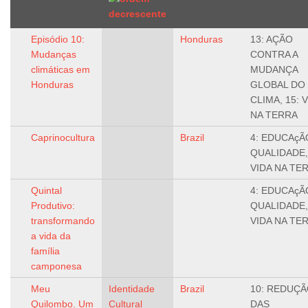
Episódio 10:
Honduras
13: AÇÃO
Mudanças
CONTRA A
climáticas em
MUDANÇA
Honduras
GLOBAL DO
CLIMA, 15: 
NA TERRA
Caprinocultura
Brazil
4: EDUCAçÃ
QUALIDADE,
VIDA NA TE
Quintal
4: EDUCAçÃ
Produtivo:
QUALIDADE,
transformando
VIDA NA TE
a vida da
família
camponesa
Meu
Identidade
Brazil
10: REDUÇ
Quilombo. Um
Cultural
DAS