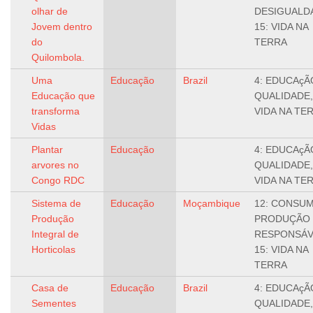
olhar de
DESIGUALD
Jovem dentro
15: VIDA NA
do
TERRA
Quilombola.
Uma
Educação
Brazil
4: EDUCAçÃ
Educação que
QUALIDADE,
transforma
VIDA NA TE
Vidas
Plantar
Educação
4: EDUCAçÃ
arvores no
QUALIDADE,
Congo RDC
VIDA NA TE
Sistema de
Educação
Moçambique
12: CONSU
Produção
PRODUÇÃO
Integral de
RESPONSÁV
Horticolas
15: VIDA NA
TERRA
Casa de
Educação
Brazil
4: EDUCAçÃ
Sementes
QUALIDADE,