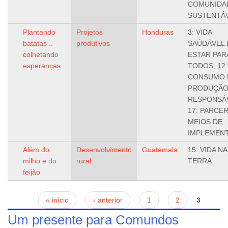
COMUNIDA
SUSTENTÁV
Plantando
Projetos
Honduras
3: VIDA
batatas ..
produtivos
SAÚDÁVEL 
colhetando
ESTAR PAR
esperanças
TODOS, 12:
CONSUMO 
PRODUÇÃ
RESPONSÁV
17: PARCER
MEIOS DE
IMPLEMEN
Além do
Desenvolvimento
Guatemala
15: VIDA NA
milho e do
rural
TERRA
feijão
Páginas
« início
‹ anterior
1
2
3
Um presente para Comundos