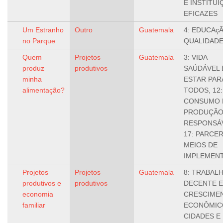
E INSTITU
EFICAZES
Um Estranho
Outro
Guatemala
4: EDUCAç
no Parque
QUALIDAD
Quem
Projetos
Guatemala
3: VIDA
produz
produtivos
SAÚDÁVEL 
minha
ESTAR PAR
alimentação?
TODOS, 12:
CONSUMO 
PRODUÇÃ
RESPONSÁV
17: PARCER
MEIOS DE
IMPLEMEN
Projetos
Projetos
Guatemala
8: TRABAL
produtivos e
produtivos
DECENTE E
economia
CRESCIME
familiar
ECONÔMICO
CIDADES E