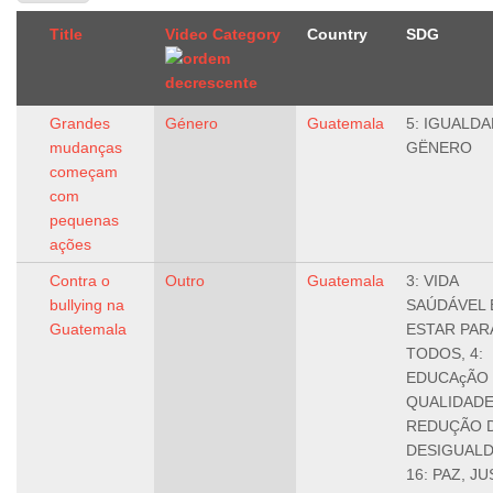
Title
Video Category
Country
SDG
Grandes
Género
Guatemala
5: IGUALD
mudanças
GËNERO
começam
com
pequenas
ações
Contra o
Outro
Guatemala
3: VIDA
bullying na
SAÚDÁVEL 
Guatemala
ESTAR PAR
TODOS, 4:
EDUCAçÃO
QUALIDADE,
REDUÇÃO 
DESIGUALD
16: PAZ, J