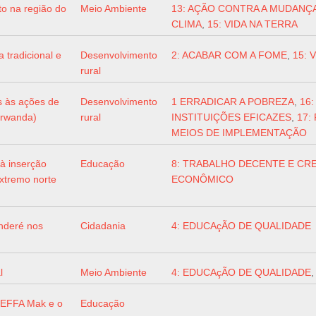
to na região do
Meio Ambiente
13: AÇÃO CONTRA A MUDANÇ
CLIMA
,
15: VIDA NA TERRA
tradicional e
Desenvolvimento
2: ACABAR COM A FOME
,
15: 
rural
 às ações de
Desenvolvimento
1 ERRADICAR A POBREZA
,
16:
arwanda)
rural
INSTITUIÇÕES EFICAZES
,
17:
MEIOS DE IMPLEMENTAÇÃO
à inserção
Educação
8: TRABALHO DECENTE E CR
extremo norte
ECONÔMICO
nderé nos
Cidadania
4: EDUCAçÃO DE QUALIDADE
l
Meio Ambiente
4: EDUCAçÃO DE QUALIDADE
 CEFFA Mak e o
Educação