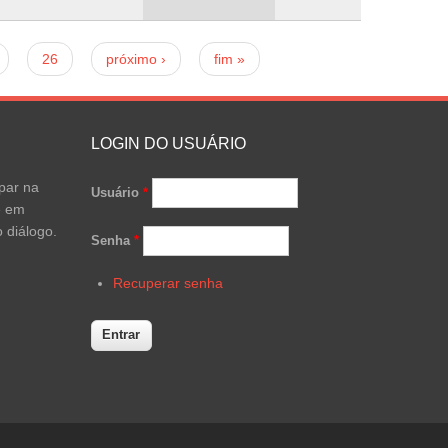
26
próximo ›
fim »
LOGIN DO USUÁRIO
par na
Usuário
*
e em
 diálogo.
Senha
*
Recuperar senha