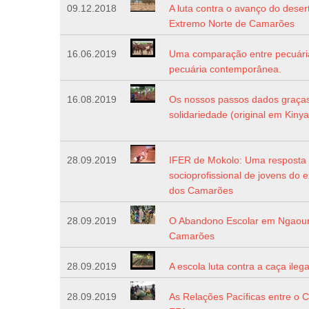
09.12.2018
A luta contra o avanço do deser
Extremo Norte de Camarões
16.06.2019
Uma comparação entre pecuária 
pecuária contemporânea.
16.08.2019
Os nossos passos dados graças
solidariedade (original em Kiny
28.09.2019
IFER de Mokolo: Uma resposta 
socioprofissional de jovens do 
dos Camarões
28.09.2019
O Abandono Escolar em Ngaou
Camarões
28.09.2019
A escola luta contra a caça ilega
28.09.2019
As Relações Pacíficas entre o