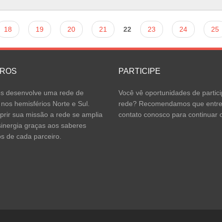
18
19
20
21
22
23
24
25
IROS
PARTICIPE
 desenvolve uma rede de
Você vê oportunidades de partici
 nos hemisférios Norte e Sul.
rede? Recomendamos que entr
rir sua missão a rede se amplia
contato conosco para continuar o
inergia graças aos saberes
os de cada parceiro.