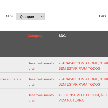
SDG
País
Category
SDG
Desenvolvimento
2: ACABAR COM A FOME
,
3: V
rural
BEM ESTAR PARA TODOS
solução para a
Desenvolvimento
2: ACABAR COM A FOME
,
3: V
rural
BEM ESTAR PARA TODOS
Desenvolvimento
12: CONSUMO E PRODUÇÃO 
rural
VIDA NA TERRA