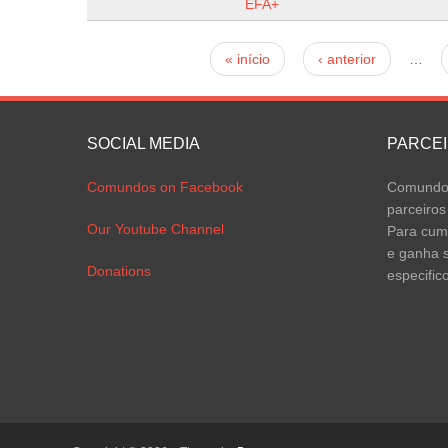
EFA+
Páginas
« início
‹ anterior
…
SOCIAL MEDIA
PARCE
Comundos on Facebook
Comundos
parceiros
Our Youtube Channel
Para cump
e ganha s
Donations
especific