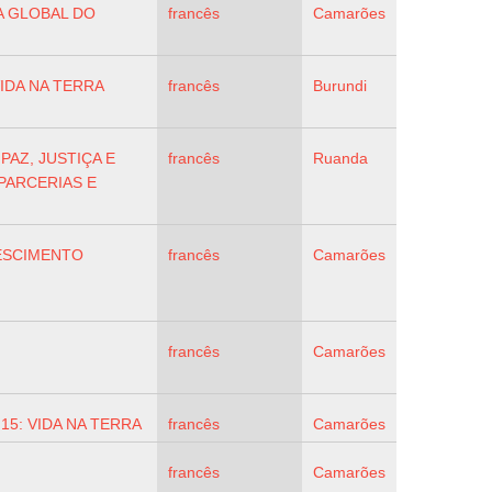
A GLOBAL DO
francês
Camarões
VIDA NA TERRA
francês
Burundi
 PAZ, JUSTIÇA E
francês
Ruanda
 PARCERIAS E
ESCIMENTO
francês
Camarões
francês
Camarões
,
15: VIDA NA TERRA
francês
Camarões
francês
Camarões