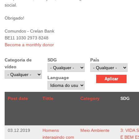
social.
Obrigado!
Comundos - Crelan Bank
BE11 1030 2973 8248
Become a monthly donor
Categoria de
SDG
País
vídeo
Language
Post date
Tittle
Category
SDG
03.12.2019
Homens
Meio Ambiente
3: VIDA
interagindo com
E BEM E