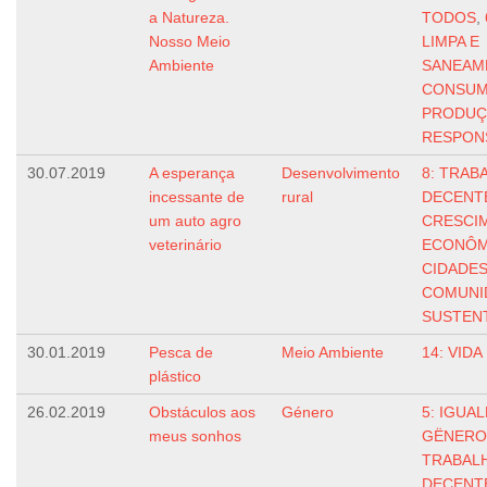
a Natureza.
TODOS
,
Nosso Meio
LIMPA E
Ambiente
SANEAM
CONSUM
PRODUÇ
RESPON
30.07.2019
A esperança
Desenvolvimento
8: TRAB
incessante de
rural
DECENT
um auto agro
CRESCI
veterinário
ECONÔM
CIDADES
COMUNI
SUSTEN
30.01.2019
Pesca de
Meio Ambiente
14: VIDA
plástico
26.02.2019
Obstáculos aos
Género
5: IGUA
meus sonhos
GËNERO
TRABAL
DECENT