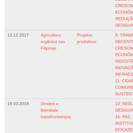
CRESCI
ECONÔM
REDUÇÃ
DESIGU
13.12.2017
Agricultura
Projetos
8: TRAB
orgânica nas
produtivos
DECENT
Filipinas.
CRESCI
ECONÔM
INDÚSTR
INOVAÇÃ
INFRAE
11: CIDA
COMUNI
SUSTEN
19.03.2019
Direitos e
10: RED
liberdade
DESIGU
transfronteiriços
16: PAZ,
INSTITU
EFICAZE