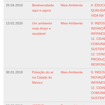
25.04.2019
Biodiversidade
Meio Ambiente
4: EDUC
aqui e agora
QUALID
VIDA NA
13.02.2020
Um ambiente
Meio Ambiente
9: INDÚS
mais limpo e
INOVAÇÃ
saudável
INFRAE
11: CIDA
COMUNI
SUSTEN
12: CON
PRODUÇ
RESPON
30.01.2019
Poluição do ar
Meio Ambiente
9: INDÚS
na Cidade do
INOVAÇÃ
México
INFRAE
11: CIDA
COMUNI
SUSTEN