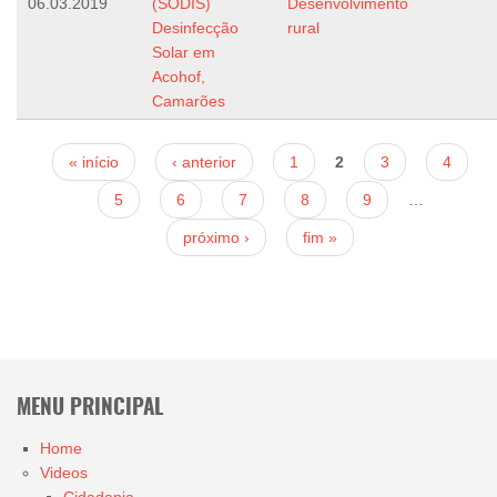
06.03.2019
(SODIS)
Desenvolvimento
Desinfecção
rural
Solar em
Acohof,
Camarões
Páginas
« início
‹ anterior
1
2
3
4
5
6
7
8
9
…
próximo ›
fim »
MENU PRINCIPAL
Home
Videos