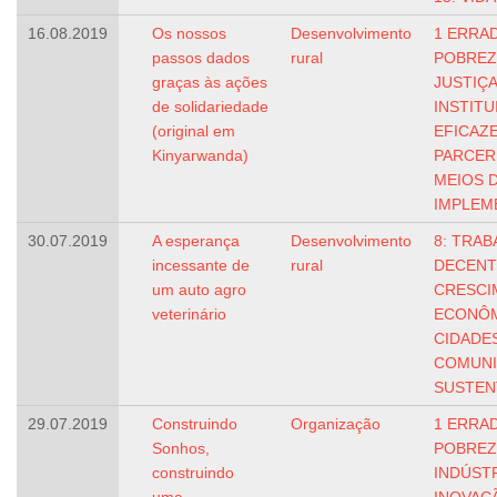
16.08.2019
Os nossos
Desenvolvimento
1 ERRAD
passos dados
rural
POBREZ
graças às ações
JUSTIÇA
de solidariedade
INSTIT
(original em
EFICAZ
Kinyarwanda)
PARCER
MEIOS 
IMPLEM
30.07.2019
A esperança
Desenvolvimento
8: TRA
incessante de
rural
DECENT
um auto agro
CRESCI
veterinário
ECONÔ
CIDADE
COMUNI
SUSTEN
29.07.2019
Construindo
Organização
1 ERRAD
Sonhos,
POBREZ
construindo
INDÚSTR