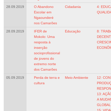
28.09.2019
O Abandono
Cidadania
4: EDUC
Escolar em
QUALID
Ngaounderé
nos Camarões
28.09.2019
IFER de
Educação
8: TRA
Mokolo: Uma
DECENT
resposta à
CRESCI
inserção
ECONÔ
socioprofissional
de jovens do
extremo norte
dos Camarões
05.09.2019
Perda de terra e
Meio Ambiente
12: CO
cultura
PRODU
RESPON
13: AÇ
A MUDA
GLOBAL
15: VID