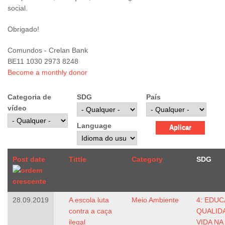
social.
Obrigado!
Comundos - Crelan Bank
BE11 1030 2973 8248
Become a monthly donor
Categoria de
SDG
País
vídeo
Language
Post date
Tittle
Category
SDG
28.09.2019
A escola luta
Meio Ambiente
4: EDUC
contra a caça
QUALID
ilegal
VIDA NA