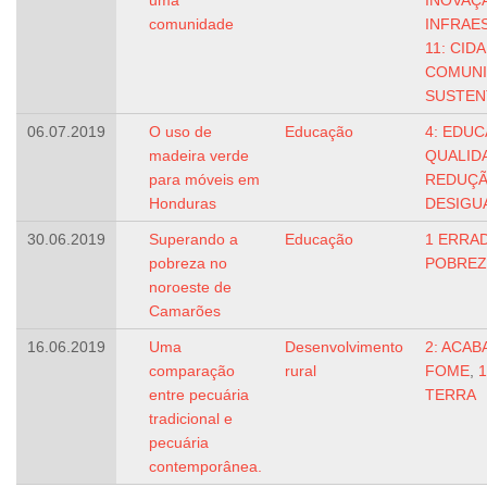
uma
INOVAÇ
comunidade
INFRAE
11: CID
COMUNI
SUSTEN
06.07.2019
O uso de
Educação
4: EDUC
madeira verde
QUALID
para móveis em
REDUÇÃ
Honduras
DESIGU
30.06.2019
Superando a
Educação
1 ERRAD
pobreza no
POBREZ
noroeste de
Camarões
16.06.2019
Uma
Desenvolvimento
2: ACAB
comparação
rural
FOME
,
1
entre pecuária
TERRA
tradicional e
pecuária
contemporânea.