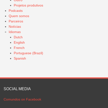
Outro
Projetos produtivos
Podcasts
Quem somos
Parceiros
Notícias
Idiomas
Dutch
English
French
Portuguese (Brazil)
Spanish
SOCIAL MEDIA
Comundos on Facebook