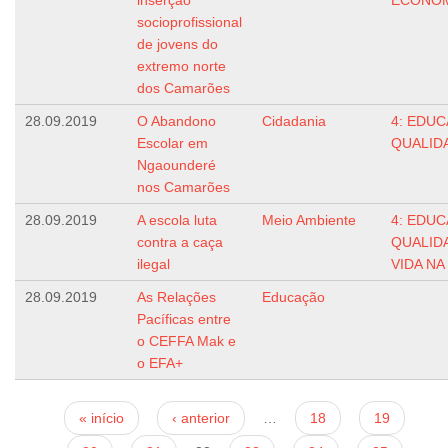
inserção
ECONÔ
socioprofissional
de jovens do
extremo norte
dos Camarões
28.09.2019
O Abandono
Cidadania
4: EDUC
Escolar em
QUALID
Ngaounderé
nos Camarões
28.09.2019
A escola luta
Meio Ambiente
4: EDUC
contra a caça
QUALID
ilegal
VIDA NA
28.09.2019
As Relações
Educação
Pacíficas entre
o CEFFA Mak e
o EFA+
Páginas
« início
‹ anterior
…
18
19