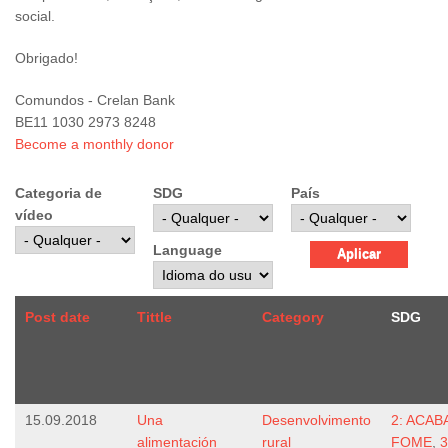
social.
Obrigado!
Comundos - Crelan Bank
BE11 1030 2973 8248
Become a monthly donor
Categoria de
SDG
País
vídeo
Language
Post date
Tittle
Category
SDG
15.09.2018
Una
Desenvolvimento
2: ACAB
alimentación
rural
FOME
,
3