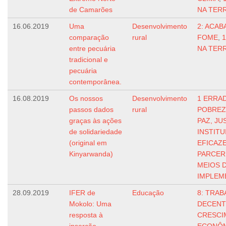
de Camarões
NA TER
16.06.2019
Uma
Desenvolvimento
2: ACAB
comparação
rural
FOME
,
1
entre pecuária
NA TER
tradicional e
pecuária
contemporânea.
16.08.2019
Os nossos
Desenvolvimento
1 ERRAD
passos dados
rural
POBREZ
graças às ações
PAZ, JU
de solidariedade
INSTIT
(original em
EFICAZ
Kinyarwanda)
PARCER
MEIOS 
IMPLEM
28.09.2019
IFER de
Educação
8: TRA
Mokolo: Uma
DECENT
resposta à
CRESCI