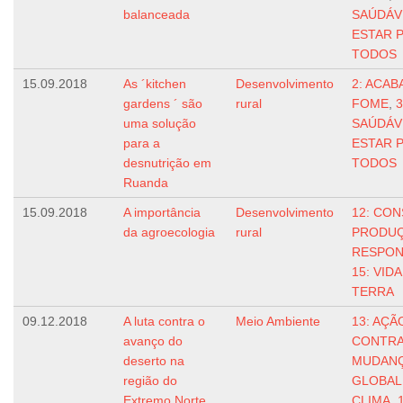
balanceada
SAÚDÁV
ESTAR 
TODOS
15.09.2018
As ´kitchen
Desenvolvimento
2: ACAB
gardens ´ são
rural
FOME
,
3
uma solução
SAÚDÁV
para a
ESTAR 
desnutrição em
TODOS
Ruanda
15.09.2018
A importância
Desenvolvimento
12: CO
da agroecologia
rural
PRODU
RESPON
15: VIDA
TERRA
09.12.2018
A luta contra o
Meio Ambiente
13: AÇÃ
avanço do
CONTRA
deserto na
MUDAN
região do
GLOBAL
Extremo Norte
CLIMA
,