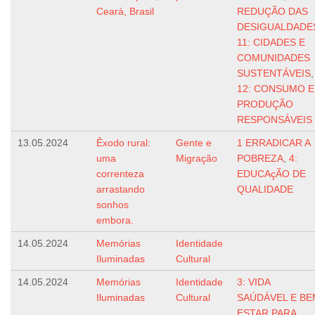
Ceará, Brasil
REDUÇÃO DAS
DESIGUALDADE
11: CIDADES E
COMUNIDADES
SUSTENTÁVEIS
,
12: CONSUMO E
PRODUÇÃO
RESPONSÁVEIS
13.05.2024
Êxodo rural:
Gente e
1 ERRADICAR A
uma
Migração
POBREZA
,
4:
correnteza
EDUCAçÃO DE
arrastando
QUALIDADE
sonhos
embora.
14.05.2024
Memórias
Identidade
Iluminadas
Cultural
14.05.2024
Memórias
Identidade
3: VIDA
Iluminadas
Cultural
SAÚDÁVEL E BE
ESTAR PARA