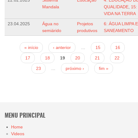
22.02.2025
Sistema
Educação
4: EDUCAçÃO D
Mandala
QUALIDADE
,
15:
VIDA NA TERRA
23.04.2025
Água no
Projetos
6: ÁGUA LIMPA E
semiárido
produtivos
SANEAMENTO
Páginas
« início
‹ anterior
…
15
16
17
18
19
20
21
22
23
…
próximo ›
fim »
MENU PRINCIPAL
Home
Videos