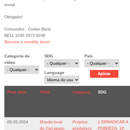
social.
Obrigado!
Comundos - Crelan Bank
BE11 1030 2973 8248
Become a monthly donor
Categoria de
SDG
País
vídeo
Language
Post date
Tittle
Category
SDG
06.05.2024
Moeda local
Projetos
1 ERRADICAR A
do Carrapato,
produtivos
POBREZA
,
10: