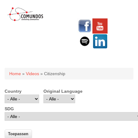
U bent hier
Home
»
Videos
» Citizenship
Country
Original Language
SDG