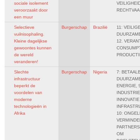
sociale isolement
VEILIGHEI
veroorzaakt door
RECHTVAA
een muur
Selectieve
Burgerschap
Brazilië
11: VEILIG
vuilnisophaling.
DUURZAME
Kleine dagelijkse
12. VERA
gewoontes kunnen
CONSUMPT
de wereld
PRODUCTI
veranderen!
Slechte
Burgerschap
Nigeria
7: BETAAL
infrastructuur
DUURZAM
beperkt de
ENERGIE, 9
voordelen van
INDUSTRIE
moderne
INNOVATIE
technologieën in
INFRASTR
Afrika
10: ONGEL
VERMINDER
PARTNERS
OM