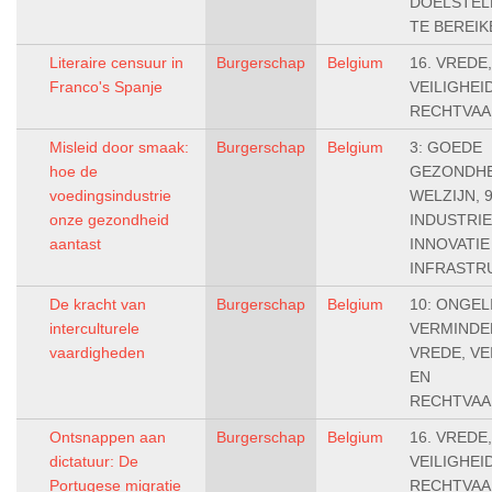
DOELSTEL
TE BEREIK
Literaire censuur in
Burgerschap
Belgium
16. VREDE,
Franco's Spanje
VEILIGHEI
RECHTVAA
Misleid door smaak:
Burgerschap
Belgium
3: GOEDE
hoe de
GEZONDHE
voedingsindustrie
WELZIJN, 9
onze gezondheid
INDUSTRIE
aantast
INNOVATIE
INFRASTR
De kracht van
Burgerschap
Belgium
10: ONGEL
interculturele
VERMINDER
vaardigheden
VREDE, VE
EN
RECHTVAA
Ontsnappen aan
Burgerschap
Belgium
16. VREDE,
dictatuur: De
VEILIGHEI
Portugese migratie
RECHTVAA