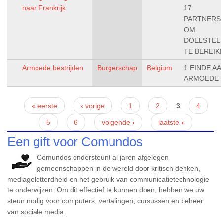
naar Frankrijk
17:
PARTNERS
OM
DOELSTEL
TE BEREIK
Armoede bestrijden
Burgerschap
Belgium
1 EINDE A
ARMOEDE
Pagina's
« eerste
‹ vorige
1
2
3
4
5
6
volgende ›
laatste »
Een gift voor Comundos
Comundos ondersteunt al jaren afgelegen
gemeenschappen in de wereld door kritisch denken,
mediageletterdheid en het gebruik van communicatietechnologie
te onderwijzen. Om dit effectief te kunnen doen, hebben we uw
steun nodig voor computers, vertalingen, cursussen en beheer
van sociale media.