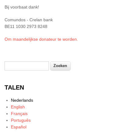
Bij voorbaat dank!
Comundos - Crelan bank
BE11 1030 2973 8248
Om maandelijkse donateur te worden.
Zoeken
Zoekveld
TALEN
Nederlands
English
Français
Português
Español