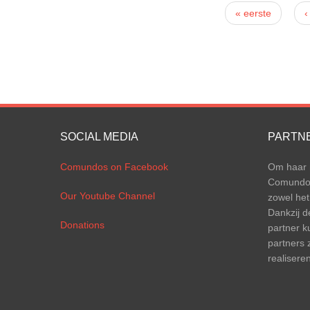
Pagina's
« eerste
‹
SOCIAL MEDIA
PARTN
Comundos on Facebook
Om haar m
Comundos 
Our Youtube Channel
zowel het
Dankzij d
Donations
partner k
partners 
realiseren