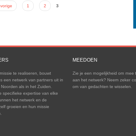
 vorige
1
2
3
ERS
MEEDOEN
issie te realiseren, bouwt
Zie je een mogelijkheid om mee 
een netwerk van partners uit in
aan het netwerk? Neem zeker co
 Noorden als in het Zuiden.
om van gedachten te wisselen.
e specifieke expertise van elke
unnen het netwerk en de
zelf groeien en hun missie
.