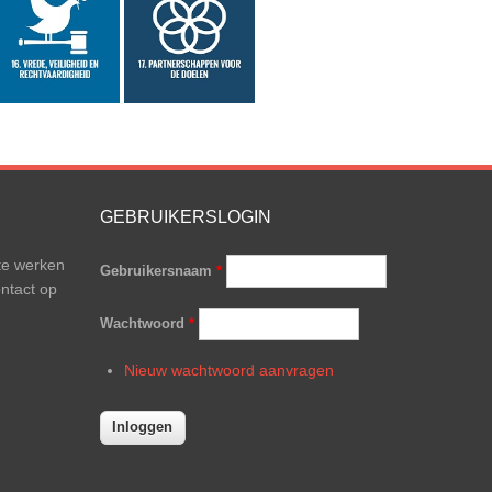
GEBRUIKERSLOGIN
te werken
Gebruikersnaam
*
ntact op
Wachtwoord
*
Nieuw wachtwoord aanvragen