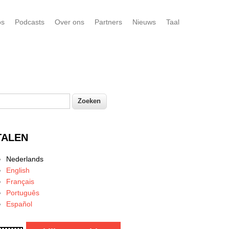
os
Podcasts
Over ons
Partners
Nieuws
Taal
oeken
Zoekveld
TALEN
Nederlands
English
Français
Português
Español