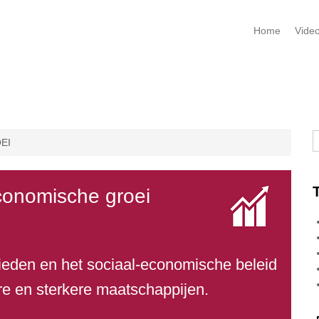
Home
Vide
Z
EI
conomische groei
ieden en het sociaal-economische beleid
e en sterkere maatschappijen.