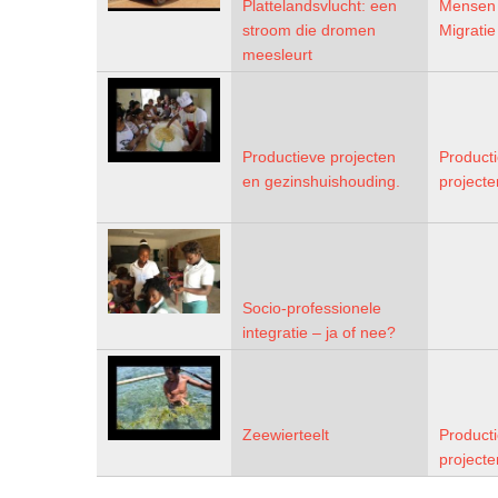
Plattelandsvlucht: een
Mensen
stroom die dromen
Migratie
meesleurt
Productieve projecten
Product
en gezinshuishouding.
projecte
Socio-professionele
integratie – ja of nee?
Zeewierteelt
Product
projecte