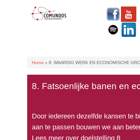
U bent hier
Home
» 8: WAARDIG WERK EN ECONOMISCHE GRO
8. Fatsoenlijke banen en e
Door iedereen dezelfde kansen te b
aan te passen bouwen we aan beter
Lees meer over doelstelling 8